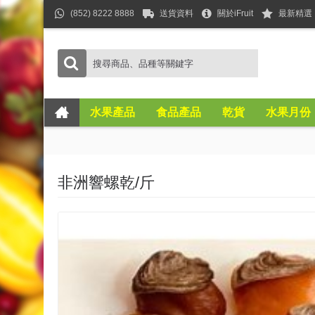
(852) 8222 8888
送貨資料
關於iFruit
最新精選
水果產品
食品產品
乾貨
水果月份
非洲響螺乾/斤