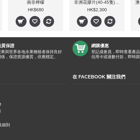
南非檸檬
非洲花膠片(40-45隻)/斤
HK$680
HK$2,300
品質保證
網購優惠
愛果與世界各地水果種植者保持良好
登記成會員，即時查看產品
關係，保證貨源優質，供應穩定。
信用卡或過數付款，即時跟
在 FACEBOOK 關注我們
t
章
及細則