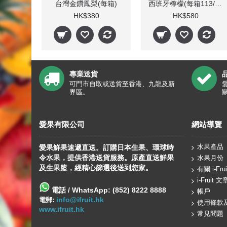
台灣金鑽鳳梨(每箱)
西班牙檸檬(每箱113/138個)
HK$380
HK$580
專業送貨
可門市自取或送貨至香港、九龍及新
界區。
愛果有限公司
網站導覽
水果產品
愛果鮮果速遞直送。訂購日本生果、
環球
時
令水果，提供香港送貨服務。原產直送鮮果
水果月份
及生果籃，經精心篩選後送到您家。
有關 i-Frui
i-Fruit 文
電話 / WhatsApp: (852) 8222 8888
帳戶
info@ifruit.hk
電郵:
使用條款
www.ifruit.hk
常見問題