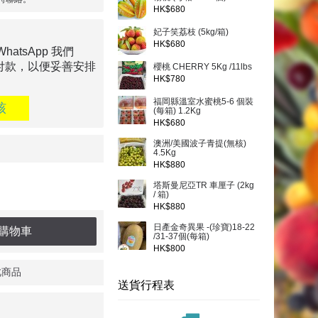
HK$680
妃子笑荔枝 (5kg/箱)
HK$680
tsApp 我們
付款，以便妥善安排
櫻桃 CHERRY 5Kg /11lbs
HK$780
福岡縣溫室水蜜桃5-6 個裝
核
(每箱) 1.2Kg
HK$680
澳洲/美國波子青提(無核)
4.5Kg
HK$880
塔斯曼尼亞TR 車厘子 (2kg
/ 箱)
HK$880
日產金奇異果 -(珍寶)18-22
購物車
/31-37個(每箱)
HK$800
此商品
送貨行程表