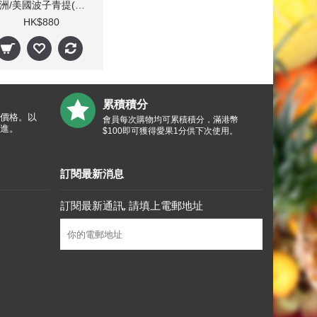
澳洲/美國波子青提(無核) 4.5Kg
HK$880
累積積分
價格。以
會員每次購物均可累積積分，滿港幣
進。
$100即可獲得愛果1分供下次使用。
訂閱最新消息
訂閱最新通訊, 請填上電郵地址