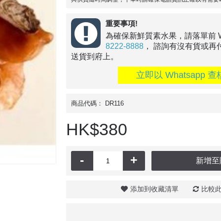
重要事項!
為確保新鮮質素水果，請落單前 Wha
8222-8888
， 諮詢有沒有貨或再
送貨到府上。
立即以 Whatsapp 查
商品代碼：
DR116
HK$380
-
+
新增至
添加到收藏清單
比較