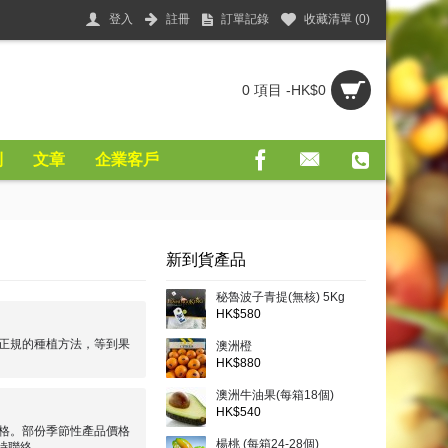
登入
註冊
訂單記錄
收藏清單 (
0
)
0 項目 -HK$0
則
文章
企業客戶
新到貨產品
秘魯波子青提(無核) 5Kg
HK$580
正規的種植方法，等到果
澳洲橙
HK$880
澳洲牛油果(每箱18個)
HK$540
格。部份季節性產品價格
楊桃 (每箱24-28個)
時聯絡。