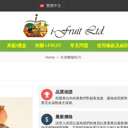
繁體中文
果藍/禮盒
有關 I-FRUIT
常見問題
使用條款及細
Home
非洲響螺乾/斤
品質保證
與愛果合作的果農們對顧客負責，嚴格按照標準
實完全成熟後才採摘。
最新價格
請登入或登記成為我們的會員以查看產品最新價
與供貨隨時間調整，下單時請確保電話資訊正確以有需要