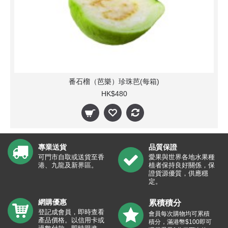
番石榴（芭樂）珍珠芭(每箱)
HK$480
專業送貨
品質保證
可門市自取或送貨至香
愛果與世界各地水果種
港、九龍及新界區。
植者保持良好關係，保
證貨源優質，供應穩
定。
網購優惠
累積積分
登記成會員，即時查看
會員每次購物均可累積
產品價格。以信用卡或
積分，滿港幣$100即可