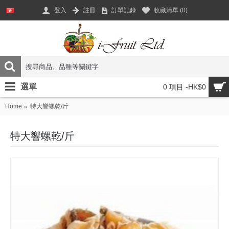
登入
註冊
訂單記錄
收藏清單 (
0
)
選單
0 項目 -HK$0
Home
特大響螺乾/斤
特大響螺乾/斤