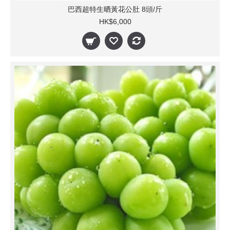
巴西超特生晒黃花公肚 8頭/斤
HK$6,000