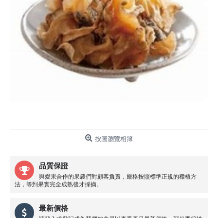
按圖瀏覽相簿
品質保證
與愛果合作的果農們對顧客負責，嚴格按照標準正規的種植方
法，等到果實完全成熟後才採摘。
最新價格