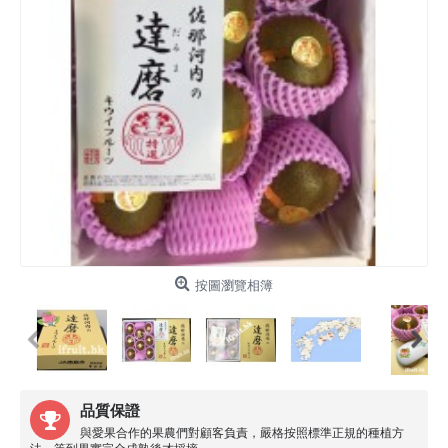
按圖瀏覽相簿
品質保證
與愛果合作的果農們對顧客負責，嚴格按照標準正規的種植方