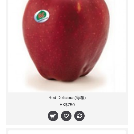
Red Delicious(每箱)
HK$750