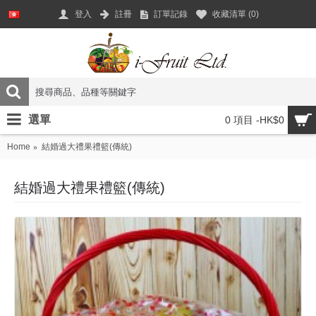
登入
註冊
訂單記錄
收藏清單 (
0
)
選單
0 項目 -HK$0
Home
結婚過大禮果禮籃(傳統)
結婚過大禮果禮籃(傳統)