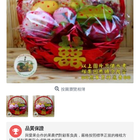
按圖瀏覽相簿
品質保證
與愛果合作的果農們對顧客負責，嚴格按照標準正規的種植方