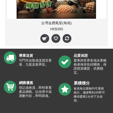
台灣金鑽鳳梨(每箱)
HK$380
專業送貨
品質保證
可門市自取或送貨至香
愛果與世界各地水果種
港、九龍及新界區。
植者保持良好關係，保
證貨源優質，供應穩
定。
網購優惠
累積積分
登記成會員，即時查看
會員每次購物均可累積
產品價格。以信用卡或
積分，滿港幣$100即可
過數付款，即時跟進。
獲得愛果1分供下次使
用。