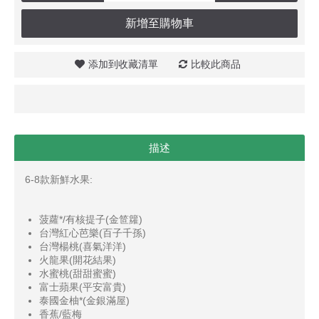
新增至購物車
添加到收藏清單
比較此商品
描述
6-8款新鮮水果:
菠蘿*/有核提子(金笸籮)
台灣紅心芭樂(百子千孫)
台灣楊桃(喜氣洋洋)
火龍果(開花結果)
水蜜桃(甜甜蜜蜜)
富士蘋果(平安富貴)
泰國金柚*(金銀滿屋)
香蕉/藍梅