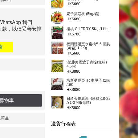
HK$680
妃子笑荔枝 (5kg/箱)
HK$680
tsApp 我們
付款，以便妥善安排
櫻桃 CHERRY 5Kg /11lbs
HK$780
福岡縣溫室水蜜桃5-6 個裝
核
(每箱) 1.2Kg
HK$680
澳洲/美國波子青提(無核)
4.5Kg
HK$880
塔斯曼尼亞TR 車厘子 (2kg
/ 箱)
HK$880
日產金奇異果 -(珍寶)18-22
購物車
/31-37個(每箱)
HK$800
此商品
送貨行程表