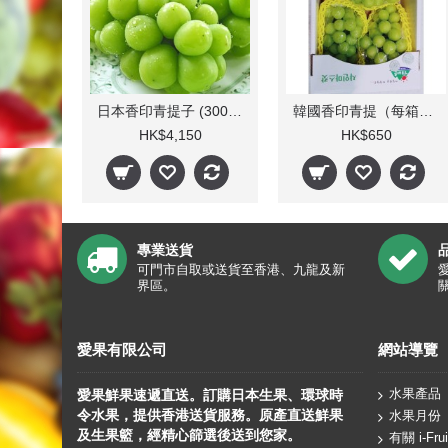
日本香印青提子 (300-800g/束 10束)
韓國香印青提（每箱3束）
HK$4,150
HK$650
專業送貨
可門市自取或送貨至香港、九龍及新
界區。
愛果有限公司
網站導覽
水果產品
愛果鮮果速遞直送。訂購日本生果、
環球
時
令水果，提供香港送貨服務。原產直送鮮果
水果月份
及生果籃，經精心篩選後送到您家。
有關 i-Frui