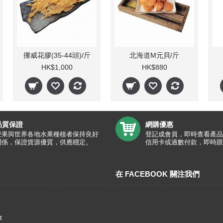
挪威花膠(35-44頭)/斤
北海道M元貝/斤
HK$1,000
HK$880
品質保證
網購優惠
愛果與世界各地水果種植者保持良好
登記成會員，即時查看產品
關係，保證貨源優質，供應穩定。
信用卡或過數付款，即時跟
在 FACEBOOK 關注我們
t