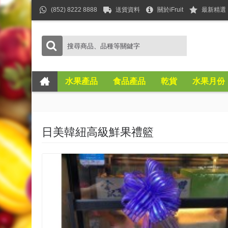
(852) 8222 8888
送貨資料
關於iFruit
最新精選
水果產品
食品產品
乾貨
水果月份
日美韓紐高級鮮果禮籃