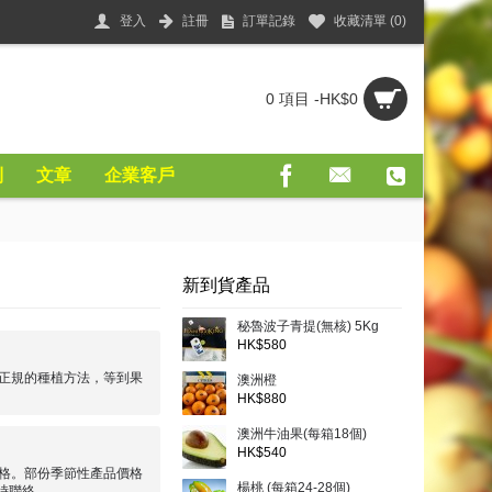
登入
註冊
訂單記錄
收藏清單 (
0
)
0 項目 -HK$0
則
文章
企業客戶
新到貨產品
秘魯波子青提(無核) 5Kg
HK$580
正規的種植方法，等到果
澳洲橙
HK$880
澳洲牛油果(每箱18個)
HK$540
格。部份季節性產品價格
楊桃 (每箱24-28個)
時聯絡。