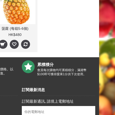
菠蘿 (每箱5-6個)
HK$480
累積積分
價格。以
會員每次購物均可累積積分，滿港幣
進。
$100即可獲得愛果1分供下次使用。
訂閱最新消息
訂閱最新通訊, 請填上電郵地址