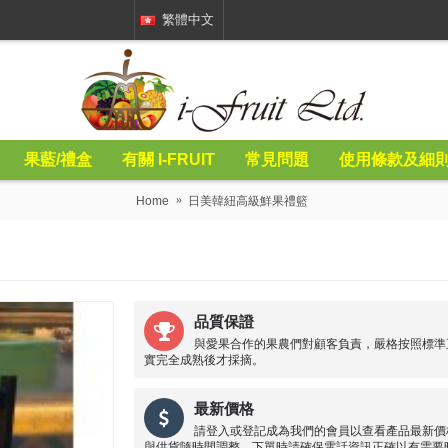
繁體中文
果藍/禮盒
有關 I-FRUIT
常見問題
使用條款及細
Home
日美韓紐高級鮮果禮籃
品質保證
與愛果合作的果農們對顧客負責，嚴格按照標準
實完全成熟後才採摘。
最新價格
請登入或登記成為我們的會員以查看產品最新價
與供貨隨時間調整，下單時請確保電話資訊正確以有需要