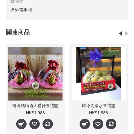
韓國梨
圾及/南非 橙
關連商品
實惠鮮果籃
商務水果籃
HK$1,280
HK$880