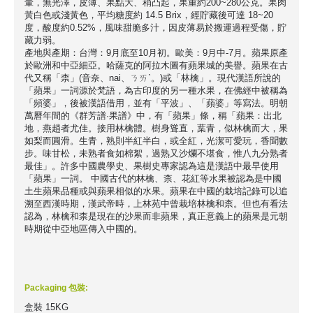
暈，無光澤，皮薄、果點大、稍凸起，果重約200~280公克。果肉
黃白色或淺黃色，平均糖度約 14.5 Brix，經貯藏後可達 18~20
度，酸度約0.52%，風味甜脆多汁，因皮薄易於搬運過程受傷，貯
藏力弱。
產地與產期：台灣：9月底至10月初。歐美：9月中-7月。蘋果原產
於歐洲和中亞細亞。哈薩克的阿拉木圖有蘋果城的美譽。蘋果在古
代又稱「柰」(音奈、nai、ㄋㄞˋ。)或「林檎」。現代漢語所說的
「蘋果」一詞源於梵語，為古印度的另一種水果，在佛經中被稱為
「頻婆」，後被漢語借用，並有「平波」、「蘋婆」等寫法。明朝
萬曆年間的《群芳譜·果譜》中，有「蘋果」條，稱「蘋果：出北
地，燕趙者尤佳。接用林檎體。樹身聳直，葉青，似林檎而大，果
如梨而圓滑。生青，熟則半紅半白，或全紅，光潔可愛玩，香聞數
步。味甘松，未熟者食如棉絮，過熟又沙爛不堪食，惟八九分熟者
最佳」。許多中國農學史、果樹史專家認為這是漢語中最早使用
「蘋果」一詞。 中國古代的林檎、柰、花紅等水果被認為是中國
土生蘋果品種或與蘋果相似的水果。蘋果在中國的栽培記錄可以追
溯至西漢時期，漢武帝時，上林苑中曾栽培林檎和柰。但也有看法
認為，林檎和柰是現在的沙果而非蘋果，真正意義上的蘋果是元朝
時期從中亞地區傳入中國的。
Packaging 包裝:
盒裝 15KG