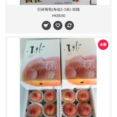
巨峄葡萄(每箱2-3束)-韓國
HK$590
全新