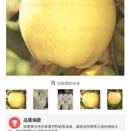
按圖瀏覽相簿
品質保證
與愛果合作的果農們對顧客負責，嚴格按照標準正規的種植方