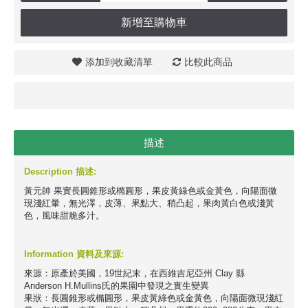
新增至購物車
添加到收藏清單
比較此商品
描述
Description 描述:
黃元帥 果實長圓錐形或橢圓形，果皮黃綠色或金黃色，向陽面微
現淺紅暈，無光澤，皮薄、果點大、稍凸起，果肉黃白色或淺黃
色，風味甜脆多汁。
Information 資料及來源:
來源：原產於美國，19世紀末，在西維吉尼亞州 Clay 縣
Anderson H.Mullins氏的果園中發現之實生變異
果狀：長圓錐形或橢圓形，果皮黃綠色或金黃色，向陽面微現淺紅