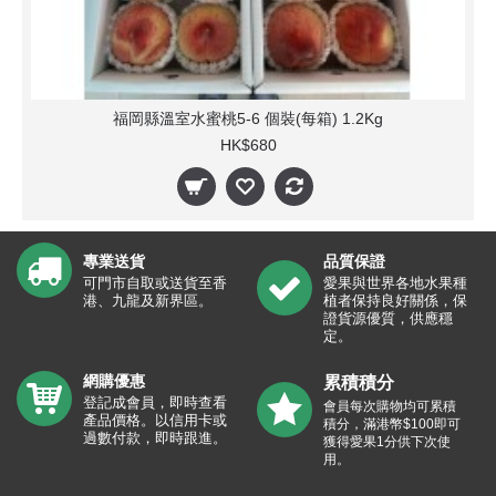
福岡縣溫室水蜜桃5-6 個裝(每箱) 1.2Kg
HK$680
專業送貨
品質保證
可門市自取或送貨至香
愛果與世界各地水果種
港、九龍及新界區。
植者保持良好關係，保
證貨源優質，供應穩
定。
網購優惠
累積積分
登記成會員，即時查看
會員每次購物均可累積
產品價格。以信用卡或
積分，滿港幣$100即可
過數付款，即時跟進。
獲得愛果1分供下次使
用。