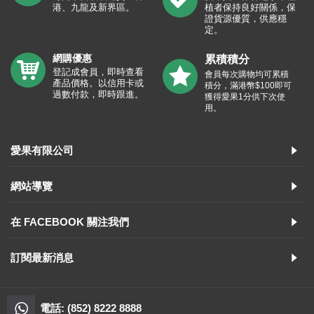
專業送貨
品質保證
可門市自取或送貨至香
愛果與世界各地水果種
港、九龍及新界區。
植者保持良好關係，保
證貨源優質，供應穩
定。
網購優惠
累積積分
登記成會員，即時查看
會員每次購物均可累積
產品價格。以信用卡或
積分，滿港幣$100即可
過數付款，即時跟進。
獲得愛果1分供下次使
用。
愛果有限公司
網站導覽
在 FACEBOOK 關注我們
訂閱最新消息