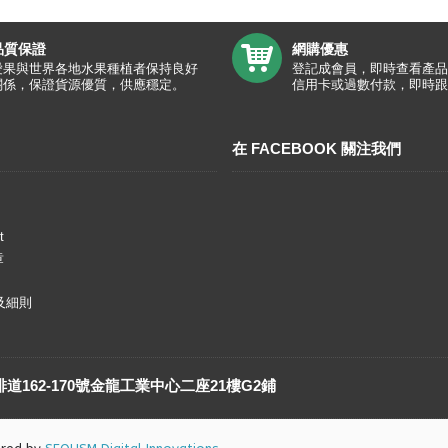
品質保證
網購優惠
愛果與世界各地水果種植者保持良好
登記成會員，即時查看產品
關係，保證貨源優質，供應穩定。
信用卡或過數付款，即時跟
在 FACEBOOK 關注我們
t
章
及細則
162-170號金龍工業中心二座21樓G2鋪