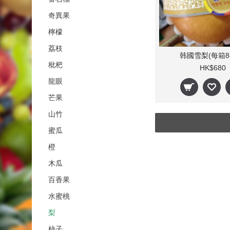
奇異果
檸檬
荔枝
韩國雪梨(每箱8-
枇杷
HK$680
龍眼
芒果
山竹
蜜瓜
橙
木瓜
百香果
水蜜桃
梨
柿子