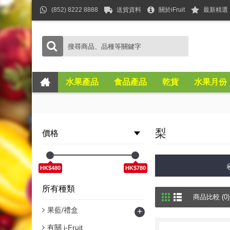
(852) 8222 8888
送貨資料
關於iFruit
最新精選
水果產品
食品產品
乾貨
水果月份
梨
價格
HK$480
HK$780
所有種類
商品比較 (0)
果藍/禮盒
+
有關 i-Fruit