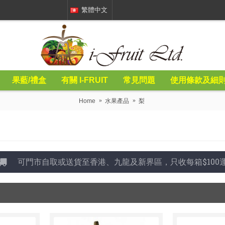
繁體中文
果藍/禮盒
有關 I-FRUIT
常見問題
使用條款及細
Home
水果產品
梨
可門市自取或送貨至香港、九龍及新界區，只收每箱$100運