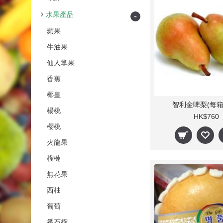
水果產品
-
蘋果
牛油果
仙人掌果
香蕉
椰皇
智利金啤梨(每箱
楊桃
HK$760
櫻桃
火龍果
榴槤
無花果
西柚
葡萄
番石榴