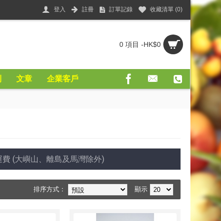
登入
註冊
訂單記錄
收藏清單 (
0
)
0 項目 -HK$0
則
文章
企業客戶
費 (大嶼山、離島及馬灣除外)
排序方式：
顯示