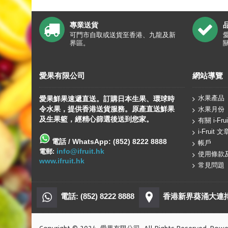
專業送貨
可門市自取或送貨至香港、九龍及新
界區。
愛果有限公司
網站導覽
水果產品
愛果鮮果速遞直送。訂購日本生果、
環球
時
令水果，提供香港送貨服務。原產直送鮮果
水果月份
及生果籃，經精心篩選後送到您家。
有關 i-Frui
i-Fruit 文
電話 / WhatsApp: (852) 8222 8888
帳戶
info@ifruit.hk
電郵:
使用條款
www.ifruit.hk
常見問題
電話: (852) 8222 8888
香港新界葵涌大連排道