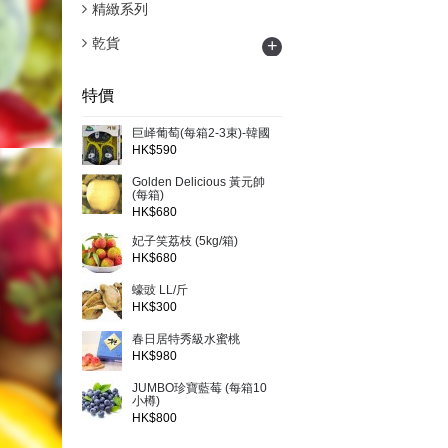
精緻系列
乾貨
+
特價
巨峄葡萄(每箱2-3束)-韓國
HK$590
Golden Delicious 黃元帥
(每箱)
HK$680
妃子笑荔枝 (5kg/箱)
HK$680
蠔豉 LL/斤
HK$300
春日居特秀級水蜜桃
HK$980
JUMBO珍寶藍莓 (每箱10
小樽)
HK$800