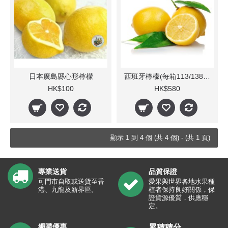
日本廣島縣心形檸檬
西班牙檸檬(每箱113/138個)
HK$100
HK$580
顯示 1 到 4 個 (共 4 個) - (共 1 頁)
專業送貨
品質保證
可門市自取或送貨至香
愛果與世界各地水果種
港、九龍及新界區。
植者保持良好關係，保
證貨源優質，供應穩
定。
網購優惠
累積積分