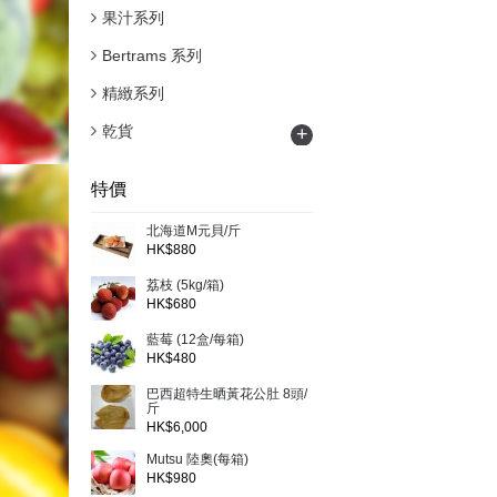
果汁系列
Bertrams 系列
精緻系列
乾貨
+
特價
北海道M元貝/斤
HK$880
荔枝 (5kg/箱)
HK$680
藍莓 (12盒/每箱)
HK$480
巴西超特生晒黃花公肚 8頭/
斤
HK$6,000
Mutsu 陸奧(每箱)
HK$980