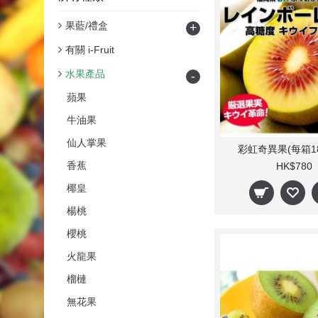
果藍/禮盒
+
有關 i-Fruit
水果產品
-
蘋果
牛油果
仙人掌果
彩虹奇異果(每箱18
香蕉
HK$780
椰皇
楊桃
櫻桃
火龍果
榴槤
無花果