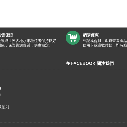
品質保證
網購優惠
愛果與世界各地水果種植者保持良好
登記成會員，即時查看產品
關係，保證貨源優質，供應穩定。
信用卡或過數付款，即時跟
在 FACEBOOK 關注我們
t
章
及細則