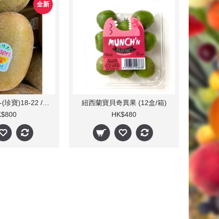
全新
日產金奇異果 -(珍寶)18-22 /31-37個(每箱)
紐西蘭寶貝奇異果 (12盒/箱)
$800
HK$480