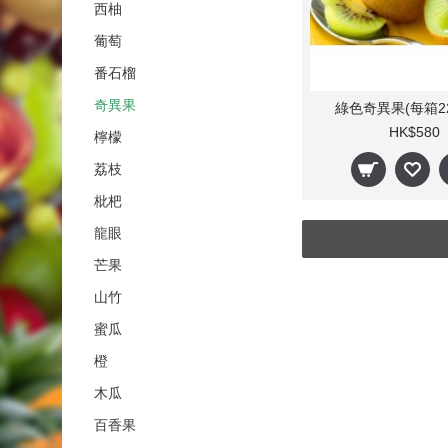
西柚
葡萄
番石榴
奇異果
綠色奇異果(每箱22
HK$580
檸檬
荔枝
枇杷
龍眼
芒果
山竹
蜜瓜
橙
木瓜
百香果