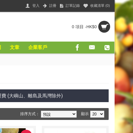
登入
註冊
訂單記錄
收藏清單 (
0
)
0 項目 -HK$0
則
文章
企業客戶
費 (大嶼山、離島及馬灣除外)
排序方式：
顯示