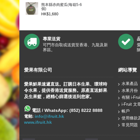
熊本縣赤肉蜜瓜(每箱5-6
個)
HK$1,680
專業送貨
可門市自取或送貨至香港、九龍及新
界區。
愛果有限公司
網站導覽
水果產品
愛果鮮果速遞直送。訂購日本生果、
環球
時
令水果，提供香港送貨服務。原產直送鮮果
水果月份
及生果籃，經精心篩選後送到您家。
有關 i-Frui
i-Fruit 文
電話 / WhatsApp: (852) 8222 8888
帳戶
info@ifruit.hk
電郵:
使用條款
www.ifruit.hk
常見問題