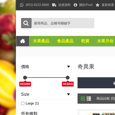
(852) 8222 8888
送貨資料
關於iFruit
最新精選
水果產品
食品產品
乾貨
水果月份
奇異果
價格
HK$480
HK$800
Size
商品比較 (0)
Large (1)
所有種類