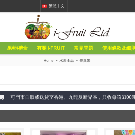
繁體中文
果藍/禮盒
有關 I-FRUIT
常見問題
使用條款及細
Home
水果產品
奇異果
可門市自取或送貨至香港、九龍及新界區，只收每箱$100運