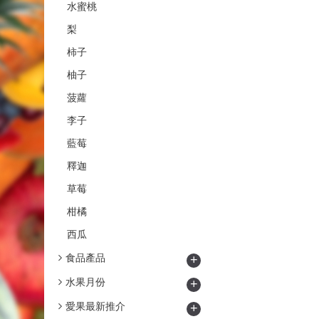
水蜜桃
梨
柿子
柚子
菠蘿
李子
藍莓
釋迦
草莓
柑橘
西瓜
食品產品
+
水果月份
+
愛果最新推介
+