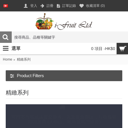
登入
註冊
訂單記錄
收藏清單 (
0
)
選單
0 項目 -HK$0
Home
精緻系列
Product Filters
精緻系列
可門市自取或送貨至香港、九龍及新界區，只收每箱
$100運費 (大嶼山、離島及馬灣除外)