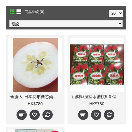
商品比較 (0)
全蜜入-日本花形糖芯蘋果 6-8個
山梨縣溫室水蜜桃5-6 個裝(每箱) 1.2Kg
HK$780
HK$780