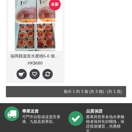
全新
福岡縣溫室水蜜桃5-6 個裝(每箱) 1.2Kg
HK$680
顯示 1 到 3 個 (共 3 個) - (共 1 頁)
專業送貨
品質保證
可門市自取或送貨至香
愛果與世界各地水果種
港、九龍及新界區。
植者保持良好關係，保
證貨源優質，供應穩
定。