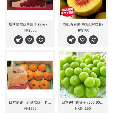
塔斯曼尼亞車厘子 (2kg / 箱)
彩虹奇異果(每箱18-32個)
HK$880
HK$780
日本愛媛「紅麥當娜」血橙(每箱)
日本香印青提子 (300-800g/束 10束)
HK$780
HK$4,150