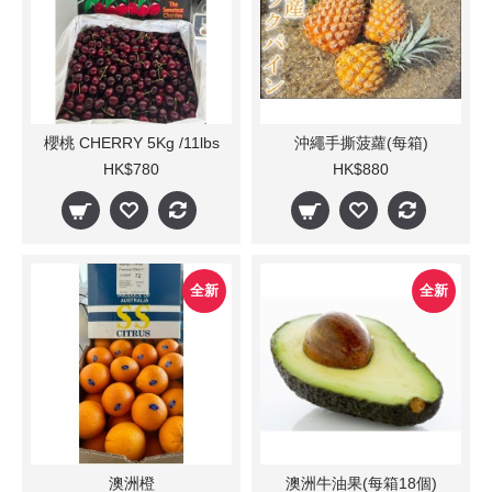
櫻桃 CHERRY 5Kg /11lbs
沖繩手撕菠蘿(每箱)
HK$780
HK$880
全新
全新
澳洲橙
澳洲牛油果(每箱18個)