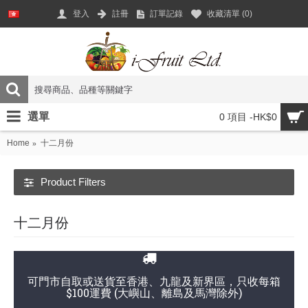
登入
註冊
訂單記錄
收藏清單 (
0
)
選單
0 項目 -HK$0
Home
十二月份
Product Filters
十二月份
可門市自取或送貨至香港、九龍及新界區，只收每箱
$100運費 (大嶼山、離島及馬灣除外)