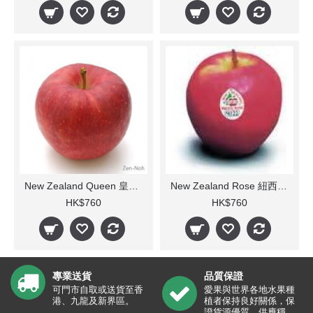
New Zealand Queen 皇后(每箱)
New Zealand Rose 紐西蘭玫瑰(每箱)
HK$760
HK$760
專業送貨
品質保證
可門市自取或送貨至香
愛果與世界各地水果種
港、九龍及新界區。
植者保持良好關係，保
證貨源優質，供應穩