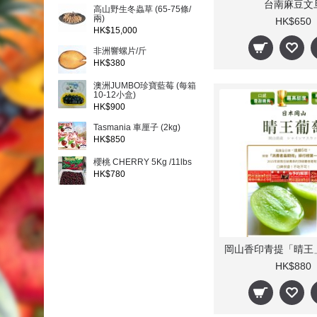
台南麻豆文
高山野生冬蟲草 (65-75條/
兩)
HK$650
HK$15,000
非洲響螺片/斤
HK$380
澳洲JUMBO珍寶藍莓 (每箱
10-12小盒)
HK$900
Tasmania 車厘子 (2kg)
HK$850
櫻桃 CHERRY 5Kg /11lbs
HK$780
HK$880