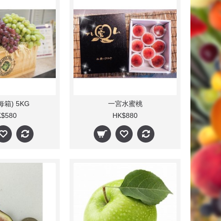
每箱) 5KG
一宮水蜜桃
$580
HK$880