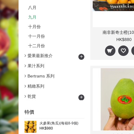
八月
九月
十月份
南非新奇士橙(10k
十一月份
HK$880
十二月份
愛果最新推介
+
果汁系列
Bertrams 系列
精緻系列
乾貨
+
特價
火參果(角瓜)(每箱8-9個)
HK$980