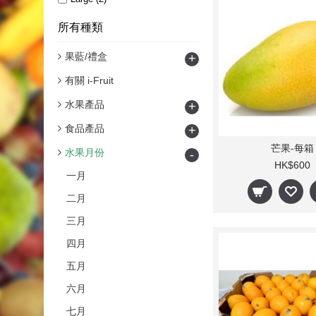
所有種類
果藍/禮盒
+
有關 i-Fruit
水果產品
+
食品產品
+
芒果-每箱
水果月份
-
HK$600
一月
二月
三月
四月
五月
六月
七月