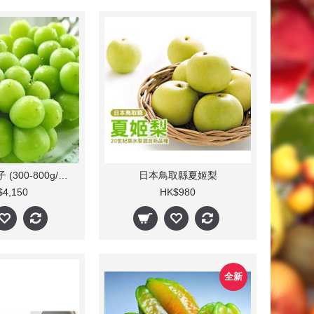
日本香印青提子 (300-800g/束 10束)
日本鳥取縣夏姬梨
$4,150
HK$980
全新