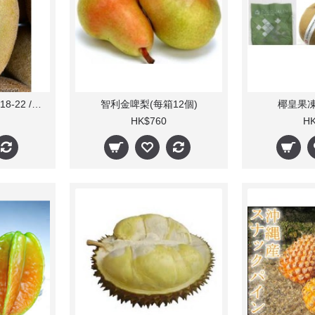
日產金奇異果 -(珍寶)18-22 /31-37個(每箱)
智利金啤梨(每箱12個)
椰皇果凍
HK$760
HK