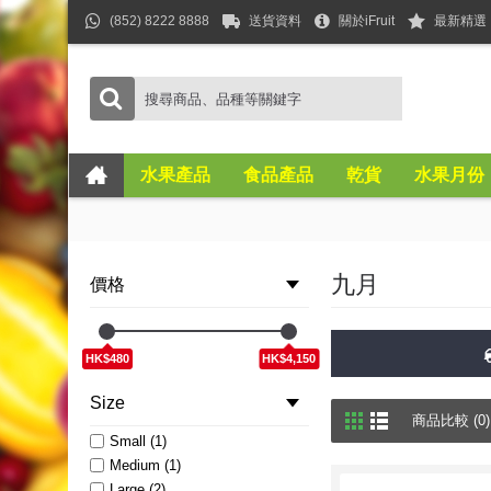
(852) 8222 8888
送貨資料
關於iFruit
最新精選
水果產品
食品產品
乾貨
水果月份
九月
價格
HK$480
HK$4,150
Size
商品比較 (0)
Small (1)
Medium (1)
Large (2)