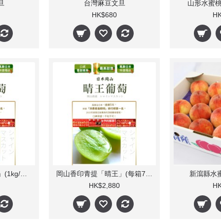
旦
台灣麻豆文旦
山形水蜜桃 5
HK$680
HK
岡山香印青提「晴王」(1kg/每盒1束) 人氣
岡山香印青提「晴王」(每箱7-10束) 人氣
新瀉縣水蜜桃
HK$2,880
HK