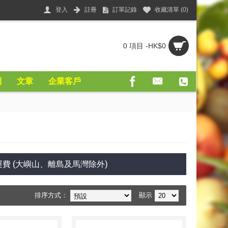
登入
註冊
訂單記錄
收藏清單 (
0
)
0 項目 -HK$0
則
文章
企業客戶
費 (大嶼山、離島及馬灣除外)
排序方式：
顯示