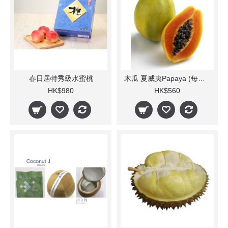
春日居特秀級水蜜桃
木瓜 夏威夷Papaya (每箱4-8個)
HK$980
HK$560