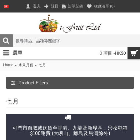
登入
註冊
訂單記錄
收藏清單 (
0
)
選單
0 項目 -HK$0
Home
水果月份
七月
Product Filters
七月
可門市自取或送貨至香港、九龍及新界區，只收每箱
$100運費 (大嶼山、離島及馬灣除外)