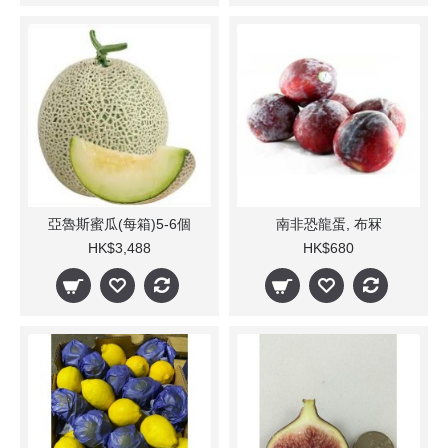
亞魯斯蜜瓜(每箱)5-6個
南非恐龍蛋, 布冧
HK$3,488
HK$680