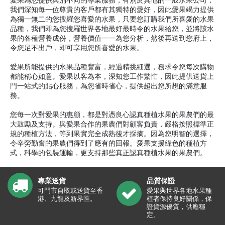
愛果為您提供與別不同的專業服務，有別於其他的一般水果公司，
我們深知每一位尊貴的客戶都有其獨特的愛好，因此愛果竭力提供
為獨一無二的您搜羅您喜愛的水果，只要您訂購我們所喜愛的水果
品種，我們即為您搜羅世界各地最好最時令的水果給您，並將該水
果的各種營養成份，營養價值一一為您分析，然後再送到您府上，
令您足不出戶，即可享用您所喜愛的水果。
愛果所能提供的水果品種豐富，經過精挑細選，務求令您每次購物
都能稱心如意。愛果以客為本，深知您工作繁忙，因此提供送貨上
門一站式的貼心服務，為您省時省心，提供超出您所想的滿意服
務。
您每一次對愛果的惠顧，都是對憑良心認真種植水果的果農們的最
大鼓勵及支持。與愛果合作的果農們對顧客負責，嚴格按照標準正
規的種植方法，等到果實完全成熟後才採摘。因為您明智的選擇，
令辛勞勤奮的果農們得到了應有的回報。愛果支援綠色的種植方
式，科學的包裝運輸，更支持那些真正認真種植水果的果農們。
專業送貨
品質保證
可門市自取或送貨至香
愛果與世界各地水果種
港、九龍及新界區。
植者保持良好關係，保
證貨源優質，供應穩
定。