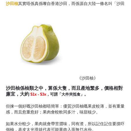
沙田柚
(沙田柚)
沙田柚係柚類之中，算係大隻，而且產地繁多，價格相對
廉宜，大約
$1x - $3x
，可謂「大件夾抵食」。
但揀一個好嘅沙田柚都唔簡單：優質沙田柚嘅果皮較薄，並有重量
感，而且愈重愈好；果肉會較軟同多汁，味甜核少。
如果水分較少，果肉就會帶苦澀味，同有渣，所以記住記住要摸吓
個柚，表皮太光滑就代表可能果肉入面無乜水份。