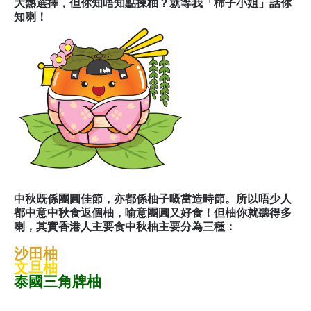
大熱選擇，但你知唔知點揀柚？就等我「柿子小姐」話你
知喇！
中秋既係團圓佳節，亦都係柚子嘅當造時節。所以唔少人
都中意中秋食返個柚，喻意團圓又好食！但柚你就聽得多
喇，其實香港人主要食中秋柚主要分為三種：
沙田柚
文旦柚
泰國三角牌柚