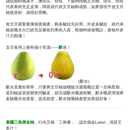
議從細粒嘅落手，揀頭尖、頸短、下盤夠闊嘅文旦柚。頭尖、頸短
代表果肉充足皮薄，闊底就代表文旦柚夠成熟，如果發現平放文旦
柚後歪斜，就唔好買喇。
食文旦最緊要揀個黃臉婆，夠多皺紋先好買，外皮多皺紋，就代表
柚皮嘅水分已經充足吸收到果肉入面，呢個時候食嘅話，會格外多
汁又飽滿！
文旦食用上都有個小常識——
辭水
！
(辭水)
辭水其實好簡單，只要將文旦柚放喺陰涼通風嘅位置一至兩星期，
直到柚皮表面變黃同皺皮，就完成辭水嘅過程喇。辭水嘅原理係將
多餘嘅水份蒸發，提高甜度，辭水後嘅柚會更加香甜好食！
泰國三角牌金柚
，行內又稱「三角嘜」，認住個金Label，清甜又
多汁！