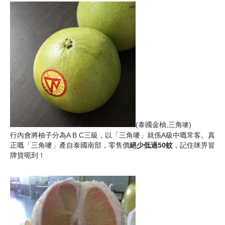
(泰國金柚,三角
)
嘜
行內會將柚子分為A B C三級，以「三角嘜」就係A級中嘅常客。真
正嘅「三角嘜」產自泰國南部，零售價
絕少低過
50
蚊
，記住咪畀冒
牌貨呃到！