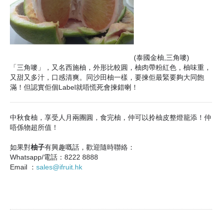
(泰國金柚,三角
嘜
)
「三角嘜」，又名西施柚，外形比較圓，柚肉帶粉紅色，柚味重，
又甜又多汁，口感清爽。同沙田柚一樣，要揀佢最緊要夠大同飽
滿！但認實佢個Label就唔慌死會揀錯喇！
中秋食柚，享受人月兩團圓，食完柚，仲可以拎柚皮整燈籠添！仲
唔係物超所值！
如果對
柚子
有興趣嘅話，歡迎隨時聯絡：
Whatsapp/電話：8222 8888
Email ：
sales@ifruit.hk