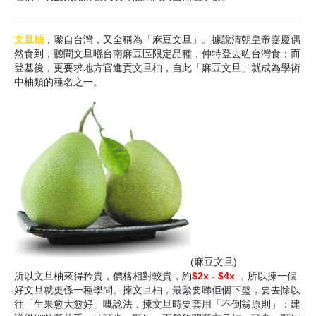
文旦柚
，嚟自台灣，又全稱為「麻豆文旦」。據說清朝皇帝嘉慶偶
然食到，聽聞文旦喺台南麻豆區限定品種，仲特登去咗台灣食；而
登基後，更要求地方官進貢文旦柚，自此「麻豆文旦」就成為學術
中柚類的種名之一。
(麻豆文旦)
所以文旦柚來得矜貴，價格相對較貴，約
$2x - $4x
，所以揀一個
好文旦就更係一種學問。揀文旦柚，最緊要睇佢個下盤，要去除以
往「生果愈大愈好」嘅諗法，揀文旦時要套用「不倒翁原則」：建