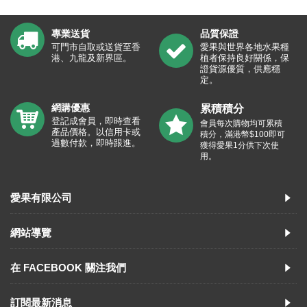
專業送貨
品質保證
可門市自取或送貨至香
愛果與世界各地水果種
港、九龍及新界區。
植者保持良好關係，保
證貨源優質，供應穩
定。
網購優惠
累積積分
登記成會員，即時查看
會員每次購物均可累積
產品價格。以信用卡或
積分，滿港幣$100即可
過數付款，即時跟進。
獲得愛果1分供下次使
用。
愛果有限公司
網站導覽
在 FACEBOOK 關注我們
訂閱最新消息