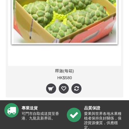
釋迦(每箱)
HK$580
專業送貨
品質保證
可門市自取或送貨至香
愛果與世界各地水果種
港、九龍及新界區。
植者保持良好關係，保
證貨源優質，供應穩
定。