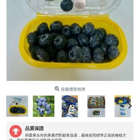
按圖瀏覽相簿
品質保證
與愛果合作的果農們對顧客負責，嚴格按照標準正規的種植方