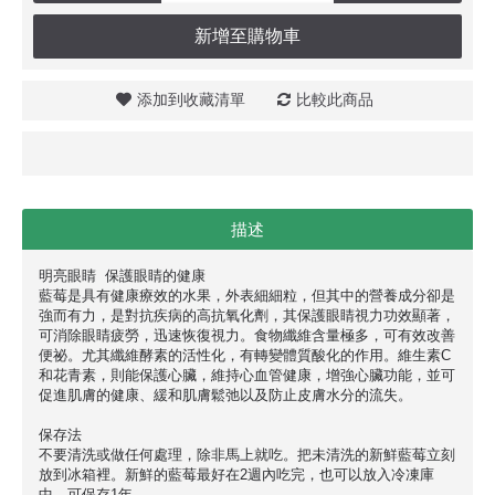
新增至購物車
添加到收藏清單
比較此商品
描述
明亮眼睛 保護眼睛的健康
藍莓是具有健康療效的水果，外表細細粒，但其中的營養成分卻是
強而有力，是對抗疾病的高抗氧化劑，其保護眼睛視力功效顯著，
可消除眼睛疲勞，迅速恢復視力。食物纖維含量極多，可有效改善
便祕。尤其纖維酵素的活性化，有轉變體質酸化的作用。維生素C
和花青素，則能保護心臟，維持心血管健康，增強心臟功能，並可
促進肌膚的健康、緩和肌膚鬆弛以及防止皮膚水分的流失。
保存法
不要清洗或做任何處理，除非馬上就吃。把未清洗的新鮮藍莓立刻
放到冰箱裡。新鮮的藍莓最好在2週內吃完，也可以放入冷凍庫
中，可保存1年。