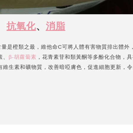
、
抗氧化
、
消脂
含量是橙類之最，維他命C可將人體有害物質排出體外
素、
β-胡蘿蔔素
，花青素苷和類黃酮等多酚化合物，具
有維生素和礦物質，改善暗啞膚色，促進細胞更新，令