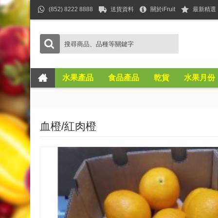
(852) 8222 8888
送貨資料
關於iFruit
最新精選
水果產品
食品產品
乾貨
水果月份
血橙/紅肉橙