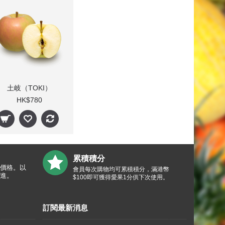
土岐（TOKI）
HK$780
累積積分
價格。以
會員每次購物均可累積積分，滿港幣
進。
$100即可獲得愛果1分供下次使用。
訂閱最新消息