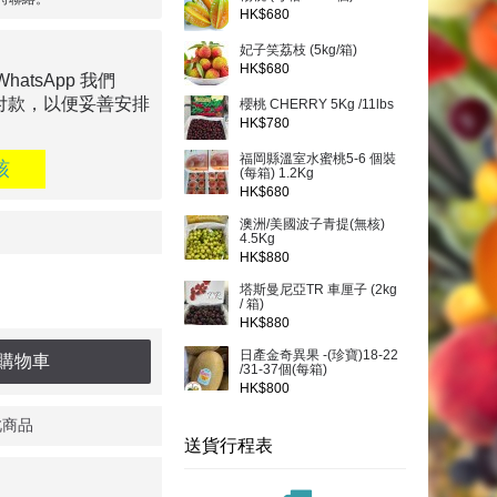
HK$680
妃子笑荔枝 (5kg/箱)
HK$680
tsApp 我們
付款，以便妥善安排
櫻桃 CHERRY 5Kg /11lbs
HK$780
福岡縣溫室水蜜桃5-6 個裝
核
(每箱) 1.2Kg
HK$680
澳洲/美國波子青提(無核)
4.5Kg
HK$880
塔斯曼尼亞TR 車厘子 (2kg
/ 箱)
HK$880
日產金奇異果 -(珍寶)18-22
購物車
/31-37個(每箱)
HK$800
此商品
送貨行程表