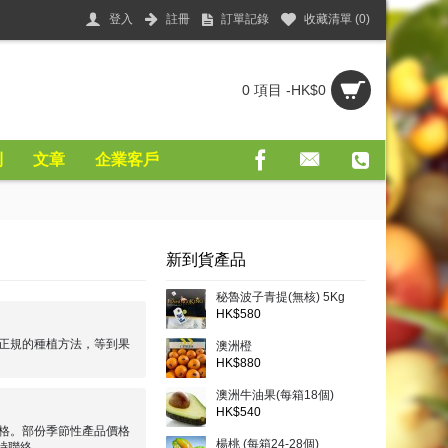
登入
註冊
訂單記錄
收藏清單 (
0
)
0 項目 -HK$0
則
文章
企業客戶
新到貨產品
秘魯波子青提(無核) 5Kg
HK$580
正規的種植方法，等到果
澳洲橙
HK$880
澳洲牛油果(每箱18個)
HK$540
格。部份季節性產品價格
楊桃 (每箱24-28個)
時聯絡。