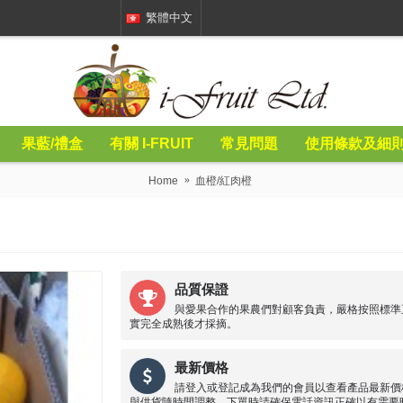
繁體中文
果藍/禮盒
有關 I-FRUIT
常見問題
使用條款及細
Home
血橙/紅肉橙
品質保證
與愛果合作的果農們對顧客負責，嚴格按照標準
實完全成熟後才採摘。
最新價格
請登入或登記成為我們的會員以查看產品最新價
與供貨隨時間調整，下單時請確保電話資訊正確以有需要