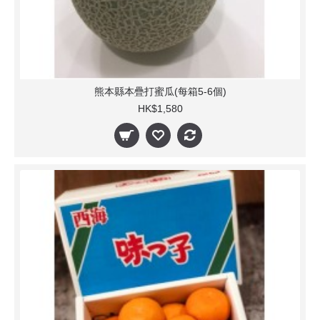
熊本縣本疊打蜜瓜(每箱5-6個)
HK$1,580