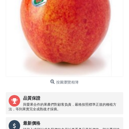
按圖瀏覽相簿
品質保證
與愛果合作的果農們對顧客負責，嚴格按照標準正規的種植方
法，等到果實完全成熟後才採摘。
最新價格