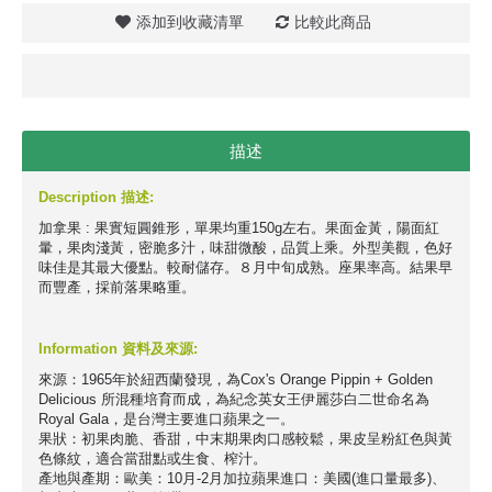
添加到收藏清單
比較此商品
描述
Description 描述:
加拿果 : 果實短圓錐形，單果均重150g左右。果面金黃，陽面紅
暈，果肉淺黃，密脆多汁，味甜微酸，品質上乘。外型美觀，色好
味佳是其最大優點。較耐儲存。８月中旬成熟。座果率高。結果早
而豐產，採前落果略重。
Information 資料及來源:
來源：1965年於紐西蘭發現，為Cox's Orange Pippin + Golden
Delicious 所混種培育而成，為紀念英女王伊麗莎白二世命名為
Royal Gala，是台灣主要進口蘋果之一。
果狀：初果肉脆、香甜，中末期果肉口感較鬆，果皮呈粉紅色與黃
色條紋，適合當甜點或生食、榨汁。
產地與產期：歐美：10月-2月加拉蘋果進口：美國(進口量最多)、