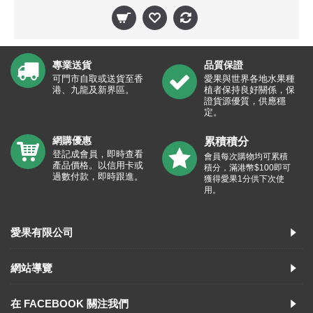
專業送貨
品質保證
可門市自取或送貨至香
愛果與世界各地水果種
港、九龍及新界區。
植者保持良好關係，保
證貨源優質，供應穩
定。
網購優惠
累積積分
登記成會員，即時查看
會員每次購物均可累積
產品價格。以信用卡或
積分，滿港幣$100即可
過數付款，即時跟進。
獲得愛果1分供下次使
用。
愛果有限公司
網站導覽
在 FACEBOOK 關注我們