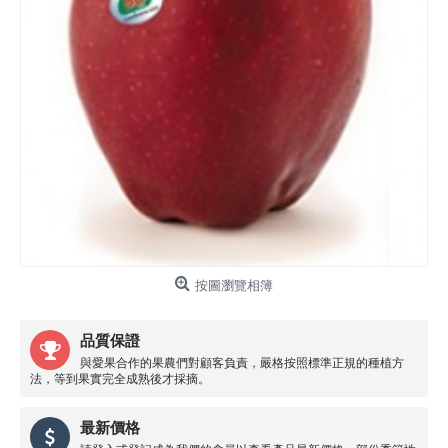
按圖瀏覽相簿
品質保證
與愛果合作的果農們對顧客負責，嚴格按照標準正規的種植方
法，等到果實完全成熟後才採摘。
最新價格