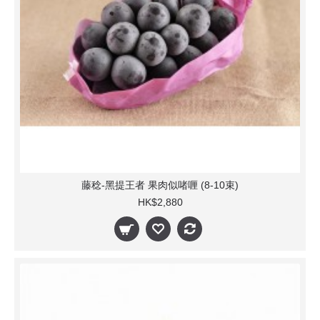
藤稔-黑提王者 果肉似啫喱 (8-10束)
HK$2,880