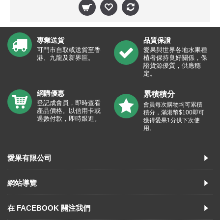
專業送貨
品質保證
可門市自取或送貨至香
愛果與世界各地水果種
港、九龍及新界區。
植者保持良好關係，保
證貨源優質，供應穩
定。
網購優惠
累積積分
登記成會員，即時查看
會員每次購物均可累積
產品價格。以信用卡或
積分，滿港幣$100即可
過數付款，即時跟進。
獲得愛果1分供下次使
用。
愛果有限公司
網站導覽
在 FACEBOOK 關注我們