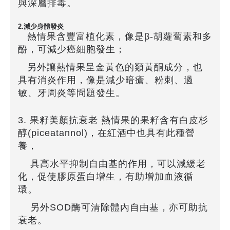
與深層排毒。
2.減少身體發炎
熱情果含豐富植化素，像是β-胡蘿蔔素和多
酚，可減少癌細胞發生；
另外讓熱情果呈金黃色的類黃酮成分，
也
具有消炎作用，像是減少暗瘡、粉刺、過
敏、牙周炎等問題發生。
3. 果籽美顏抗衰老 熱情果的果籽含有白皮杉
醇(piceatannol)，在紅酒中也具有此種營
養，
具高水平抑制自由基的作用，可以減緩老
化，促使膠原蛋白增生，有助增加血液循
環。
另外SOD酶可清除體內自由基，亦可助抗
衰老。