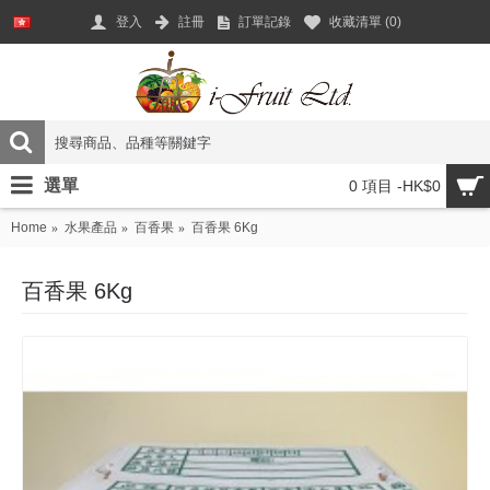
登入
註冊
訂單記錄
收藏清單 (
0
)
選單
0 項目 -HK$0
Home
水果產品
百香果
百香果 6Kg
百香果 6Kg