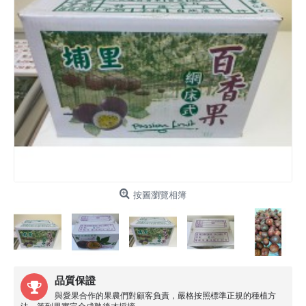
按圖瀏覽相簿
品質保證
與愛果合作的果農們對顧客負責，嚴格按照標準正規的種植方