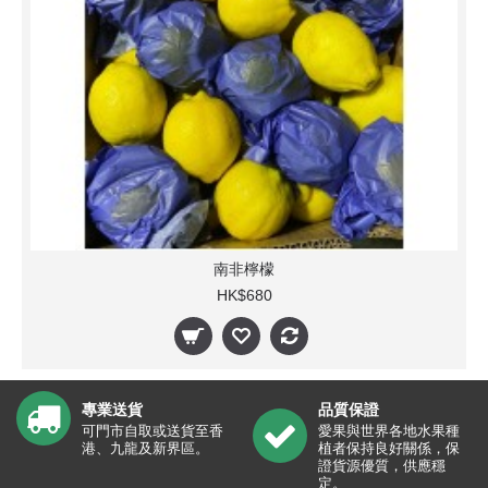
南非檸檬
HK$680
專業送貨
品質保證
可門市自取或送貨至香
愛果與世界各地水果種
港、九龍及新界區。
植者保持良好關係，保
證貨源優質，供應穩
定。