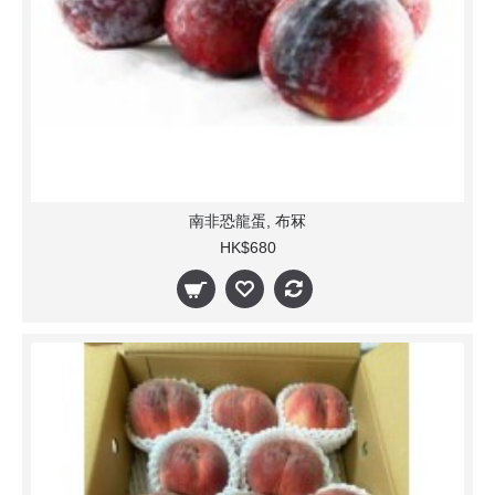
南非恐龍蛋, 布冧
HK$680