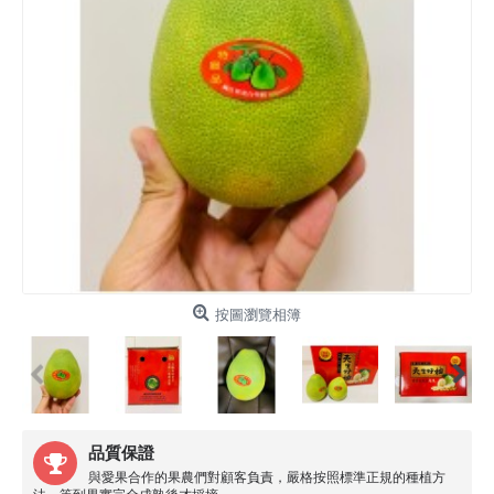
按圖瀏覽相簿
品質保證
與愛果合作的果農們對顧客負責，嚴格按照標準正規的種植方