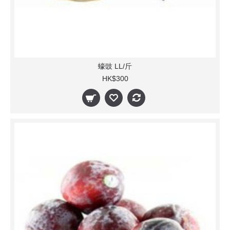
蠔豉 LL/斤
HK$300