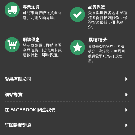
專業送貨
品質保證
可門市自取或送貨至香
愛果與世界各地水果種
港、九龍及新界區。
植者保持良好關係，保
證貨源優質，供應穩
定。
網購優惠
累積積分
登記成會員，即時查看
會員每次購物均可累積
產品價格。以信用卡或
積分，滿港幣$100即可
過數付款，即時跟進。
獲得愛果1分供下次使
用。
愛果有限公司
網站導覽
在 FACEBOOK 關注我們
訂閱最新消息