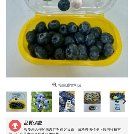
按圖瀏覽相簿
品質保證
與愛果合作的果農們對顧客負責，嚴格按照標準正規的種植方