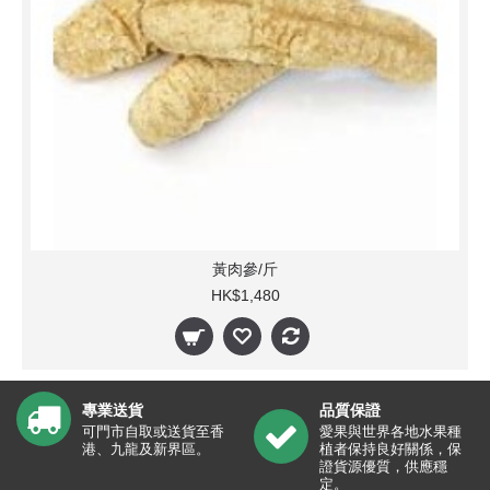
黃肉參/斤
HK$1,480
專業送貨
品質保證
可門市自取或送貨至香
愛果與世界各地水果種
港、九龍及新界區。
植者保持良好關係，保
證貨源優質，供應穩
定。