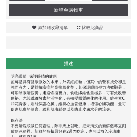
新增至購物車
添加到收藏清單
比較此商品
描述
明亮眼睛 保護眼睛的健康
藍莓是具有健康療效的水果，外表細細粒，但其中的營養成分卻是
強而有力，是對抗疾病的高抗氧化劑，其保護眼睛視力功效顯著，
可消除眼睛疲勞，迅速恢復視力。食物纖維含量極多，可有效改善
便祕。尤其纖維酵素的活性化，有轉變體質酸化的作用。維生素C
和花青素，則能保護心臟，維持心血管健康，增強心臟功能，並可
促進肌膚的健康、緩和肌膚鬆弛以及防止皮膚水分的流失。
保存法
不要清洗或做任何處理，除非馬上就吃。把未清洗的新鮮藍莓立刻
放到冰箱裡。新鮮的藍莓最好在2週內吃完，也可以放入冷凍庫
中，可保存1年。