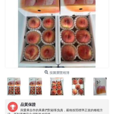
按圖瀏覽相簿
品質保證
與愛果合作的果農們對顧客負責，嚴格按照標準正規的種植方