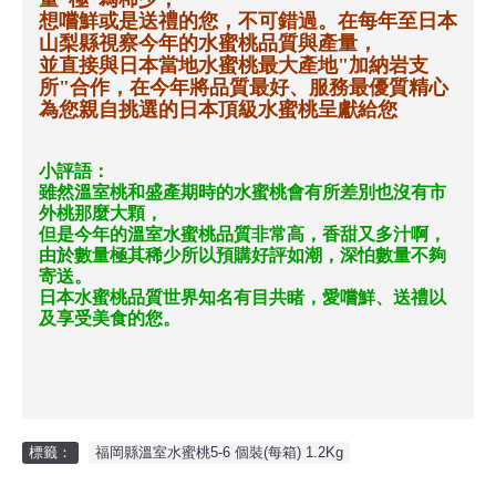
想嚐鮮或是送禮的您，不可錯過。在每年至日本
山梨縣視察今年的水蜜桃品質與產量，
並直接與日本當地水蜜桃最大產地
"
加納岩支
所
"
合作，在今年將品質最好、服務最優質精心
為您親自挑選的日本頂級水蜜桃呈獻給您
小評語：
雖然溫室桃和盛產期時的水蜜桃會有所差別也沒有市
外桃那麼大顆，
但是今年的溫室水蜜桃品質非常高，香甜又多汁啊，
由於數量極其稀少所以預購好評如潮，深怕數量不夠
寄送。
日本水蜜桃品質世界知名有目共睹，愛嚐鮮、送禮以
及享受美食的您。
標籤：
福岡縣溫室水蜜桃5-6 個裝(每箱) 1.2Kg