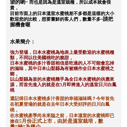
望的喲
~
而也是因為是溫室栽種，所以成本就會很
貴，
目前市面上的日本溫室水蜜桃差不多都是這樣的大小
請把
歡迎您的比較，想要嘗鮮的客人們，數量不多
~
握機會喔
水果簡介：
強力登場，日本水蜜桃為地表上最受歡迎的水蜜桃種
類，不同以往美國桃吃的脆甜，
日本水蜜桃的多汁香甜相信是吃過的人不可能會忘掉
的滋味，其中日本山梨縣為有被稱作全日本水蜜桃之
鄉，
以山梨縣為首的水蜜桃幾乎為全日本水蜜桃的供應來
源，而首先進入的就是在
5
月即將進入的溫室日川白鳳
桃
還記得日本水蜜桃多汁香甜的幸福滋味嗎？今年首先
在初夏登場的就是在去年日本大受好評的日川白鳳
桃，
在水蜜桃產季尚未來臨之前，日本溫室的水蜜桃即已
5
月份正式上市，由於是溫室栽培，數
搶在
量
”
極
”
為稀少，