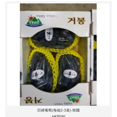
巨峄葡萄(每箱2-3束)-韓國
HK$590