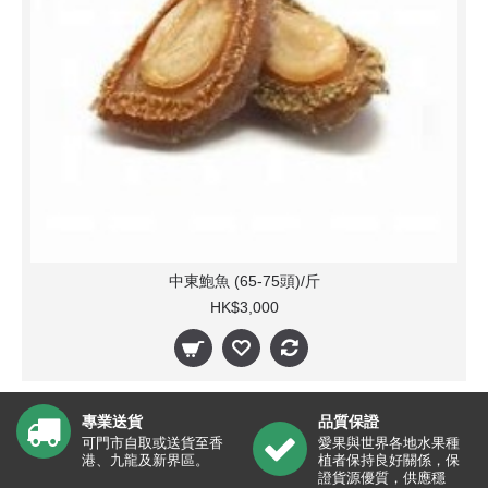
中東鮑魚 (65-75頭)/斤
HK$3,000
專業送貨
品質保證
可門市自取或送貨至香
愛果與世界各地水果種
港、九龍及新界區。
植者保持良好關係，保
證貨源優質，供應穩