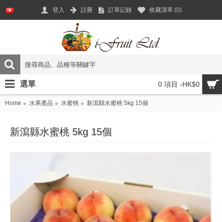
登入
註冊
訂單記錄
收藏清單 (
0
)
選單
0 項目 -HK$0
Home
水果產品
水蜜桃
新瀉縣水蜜桃 5kg 15個
新瀉縣水蜜桃 5kg 15個