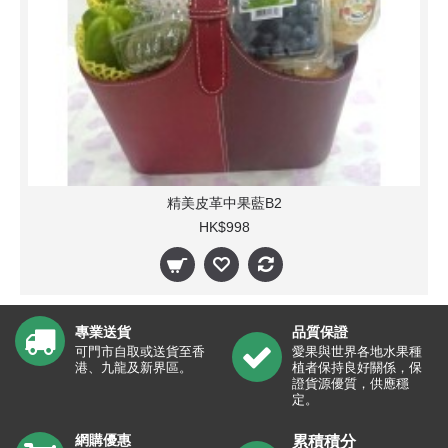
精美皮革中果藍B2
HK$998
專業送貨
品質保證
可門市自取或送貨至香
愛果與世界各地水果種
港、九龍及新界區。
植者保持良好關係，保
證貨源優質，供應穩
定。
網購優惠
累積積分