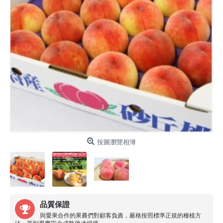
按圖瀏覽相簿
品質保證
與愛果合作的果農們對顧客負責，嚴格按照標準正規的種植方