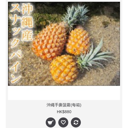
沖繩手撕菠蘿(每箱)
HK$880