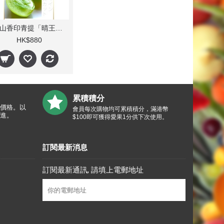
岡山香印青提「晴王」(1kg/每盒1束) 人氣
HK$880
累積積分
價格。以
會員每次購物均可累積積分，滿港幣
進。
$100即可獲得愛果1分供下次使用。
訂閱最新消息
訂閱最新通訊, 請填上電郵地址