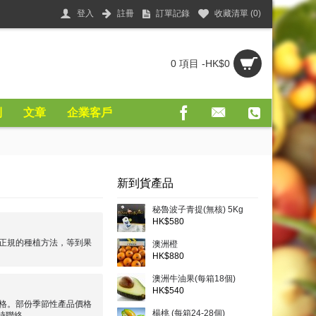
登入
註冊
訂單記錄
收藏清單 (
0
)
0 項目 -HK$0
則
文章
企業客戶
新到貨產品
秘魯波子青提(無核) 5Kg
HK$580
正規的種植方法，等到果
澳洲橙
HK$880
澳洲牛油果(每箱18個)
HK$540
格。部份季節性產品價格
楊桃 (每箱24-28個)
時聯絡。