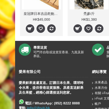
皇冠牌日本吉品乾鮑魚 (19-20 頭)/斤
禿參/斤
HK$45,000
HK$1,380
專業送貨
可門市自取或送貨至香港、九龍及新
界區。
愛果有限公司
網站導覽
水果產品
愛果鮮果速遞直送。訂購日本生果、
環球
時
令水果，提供香港送貨服務。原產直送鮮果
水果月份
及生果籃，經精心篩選後送到您家。
有關 i-Frui
i-Fruit 文
電話 / WhatsApp: (852) 8222 8888
帳戶
info@ifruit.hk
電郵: