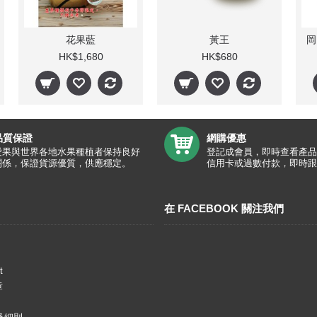
花果藍
黃王
HK$1,680
HK$680
品質保證
網購優惠
愛果與世界各地水果種植者保持良好
登記成會員，即時查看產品
關係，保證貨源優質，供應穩定。
信用卡或過數付款，即時跟
在 FACEBOOK 關注我們
t
章