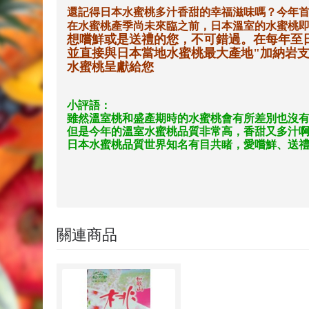
還記得日本水蜜桃多汁香甜的幸福滋味嗎？今年
在水蜜桃產季尚未來臨之前，日本溫室的水蜜桃
想嚐鮮或是送禮的您，不可錯過。在每年至
並直接與日本當地水蜜桃最大產地
"
加納岩
水蜜桃呈獻給您
小評語：
雖然溫室桃和盛產期時的水蜜桃會有所差別也沒
但是今年的溫室水蜜桃品質非常高，香甜又多汁
日本水蜜桃品質世界知名有目共睹，愛嚐鮮、送
關連商品