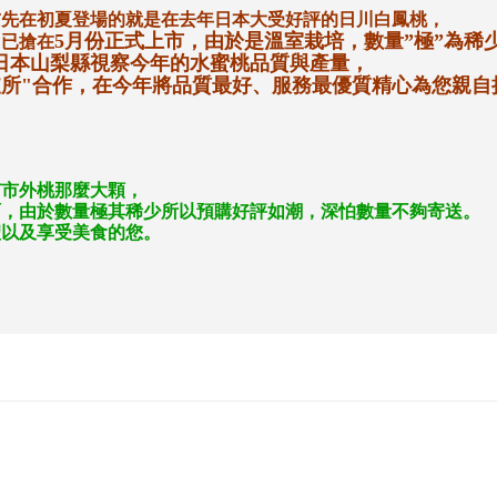
首先在初夏登場的就是在去年日本大受好評的日川白鳳桃，
5
月份正式上市，由於是溫室栽培，數量
”
極
”
為稀
即已搶在
日本山梨縣視察今年的水蜜桃品質與產量，
支所
"
合作，在今年將品質最好、服務最優質精心為您親自
有市外桃那麼大顆，
啊，由於數量極其稀少所以預購好評如潮，深怕數量不夠寄送。
禮以及享受美食的您。