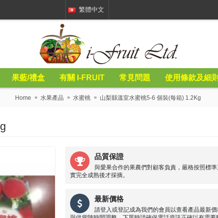
繁體中文
果藍/禮盒
有關 I-FRUIT
常見問題
使用條款及細
Home
水果產品
水蜜桃
山梨縣溫室水蜜桃5-6 個裝(每箱) 1.2Kg
g
品質保證
與愛果合作的果農們對顧客負責，嚴格按照標準
實完全成熟後才採摘。
最新價格
請登入或登記成為我們的會員以查看產品最新價
與供貨隨時間調整，下單時請確保電話資訊正確以有需要