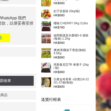
HK$680
妃子笑荔枝 (5kg/箱)
HK$680
tsApp 我們
付款，以便妥善安排
櫻桃 CHERRY 5Kg /11lbs
HK$780
福岡縣溫室水蜜桃5-6 個裝
核
(每箱) 1.2Kg
HK$680
澳洲/美國波子青提(無核)
4.5Kg
HK$880
塔斯曼尼亞TR 車厘子 (2kg
/ 箱)
HK$880
日產金奇異果 -(珍寶)18-22
購物車
/31-37個(每箱)
HK$800
此商品
送貨行程表