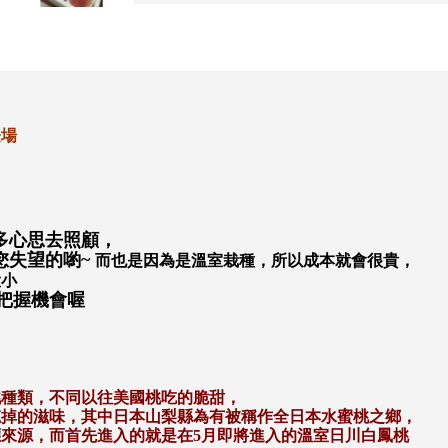
登場
多心思去照顧，
您失望的喲
~
而也是因為是溫室栽種，所以成本就會很貴，
大小
把握機會喔
桃種類，不同以往美國桃吃的脆甜，
忘掉的滋味，其中日本山梨縣為有被稱作全日本水蜜桃之鄉，
應來源，而首先進入的就是在
5
月即將進入的溫室日川白鳳桃