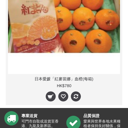
日本愛媛「紅麥當娜」血橙(每箱)
HK$780
專業送貨
品質保證
可門市自取或送貨至香
愛果與世界各地水果種
港、九龍及新界區。
植者保持良好關係，保