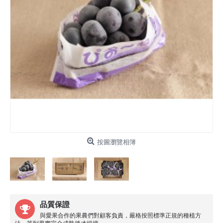
按圖瀏覽相簿
品質保證
與愛果合作的果農們對顧客負責，嚴格按照標準正規的種植方