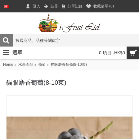
登入
註冊
訂單記錄
收藏清單 (
0
)
選單
0 項目 -HK$0
Home
水果產品
葡萄
貓眼麝香萄萄(8-10束)
貓眼麝香萄萄(8-10束)