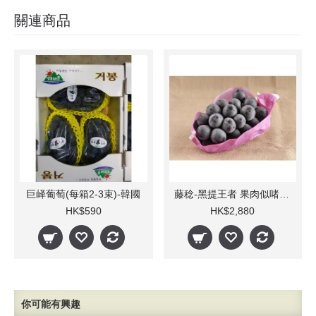
關連商品
巨峄葡萄(每箱2-3束)-韓國
藤稔-黑提王者 果肉似啫喱 (8-10束)
HK$590
HK$2,880
你可能有興趣