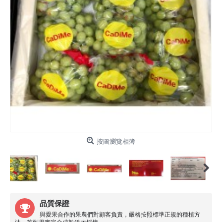
按圖瀏覽相簿
品質保證
與愛果合作的果農們對顧客負責，嚴格按照標準正規的種植方