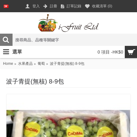
登入
註冊
訂單記錄
收藏清單 (
0
)
選單
0 項目 -HK$0
Home
水果產品
葡萄
波子青提(無核) 8-9包
波子青提(無核) 8-9包