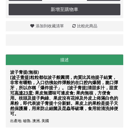
新增至購物車
添加到收藏清單
比較此商品
描述
波子青提(無核)
[波子青提]
粒粒都似波子般圓潤，肉質比其他提子結實，
非常有嚼勁，入口彷彿如炸彈般的在口腔內爆開，脆口彈
牙，所以亦稱「
爆炸提子
」。 [波子青提]
清甜多汁
，甜度
可高達23度
; 果皮無澀味可連皮食; 果肉無核，方便食
用。枝頭及提子夠綠、果皮沒有花掉及外皮上佈滿白色的
果粉，即代表波子青提十分新鮮。果皮上的果粉是提子天
然保護層，用來防止細菌及昆蟲等破壞，食用前清洗掉便
可。
出產地: 秘魯, 澳洲, 美國