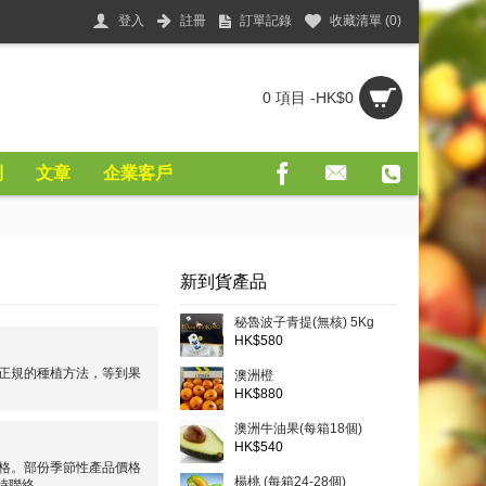
登入
註冊
訂單記錄
收藏清單 (
0
)
0 項目 -HK$0
則
文章
企業客戶
新到貨產品
秘魯波子青提(無核) 5Kg
HK$580
正規的種植方法，等到果
澳洲橙
HK$880
澳洲牛油果(每箱18個)
HK$540
格。部份季節性產品價格
楊桃 (每箱24-28個)
時聯絡。