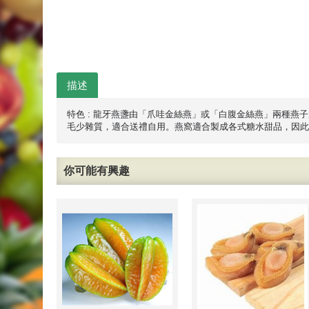
描述
特色 : 龍牙燕盞由「爪哇金絲燕」或「白腹金絲燕」兩種
毛少雜質，適合送禮自用。燕窩適合製成各式糖水甜品，因此
你可能有興趣