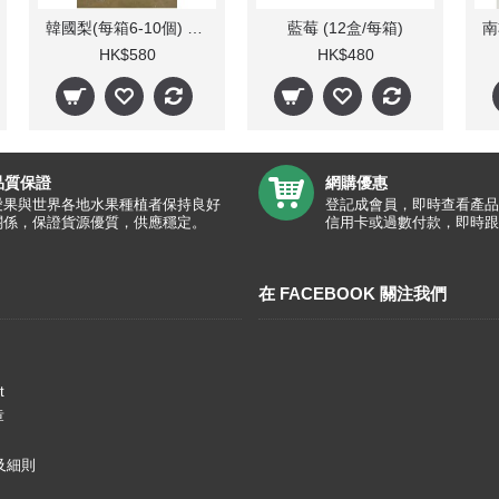
韓國梨(每箱6-10個) 5kg
藍莓 (12盒/每箱)
HK$580
HK$480
品質保證
網購優惠
愛果與世界各地水果種植者保持良好
登記成會員，即時查看產品
關係，保證貨源優質，供應穩定。
信用卡或過數付款，即時跟
在 FACEBOOK 關注我們
t
章
及細則