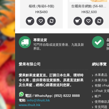
楊桃 (每箱6-8個)
生曬南非網鮑 (56-60頭)/斤
HK$480
HK$2,600
專業送貨
可門市自取或送貨至香港、九龍及新
界區。
愛果有限公司
網站導覽
水果產品
愛果鮮果速遞直送。訂購日本生果、
環球
時
令水果，提供香港送貨服務。原產直送鮮果
水果月份
及生果籃，經精心篩選後送到您家。
有關 i-Frui
i-Fruit 文
電話 / WhatsApp: (852) 8222 8888
帳戶
info@ifruit.hk
電郵:
使用條款
www.ifruit.hk
常見問題