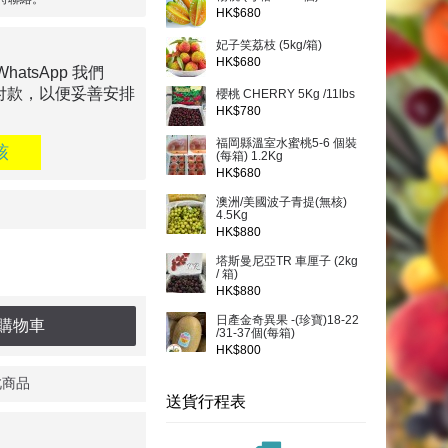
HK$680
妃子笑荔枝 (5kg/箱)
HK$680
tsApp 我們
付款，以便妥善安排
櫻桃 CHERRY 5Kg /11lbs
HK$780
福岡縣溫室水蜜桃5-6 個裝
核
(每箱) 1.2Kg
HK$680
澳洲/美國波子青提(無核)
4.5Kg
HK$880
塔斯曼尼亞TR 車厘子 (2kg
/ 箱)
HK$880
日產金奇異果 -(珍寶)18-22
購物車
/31-37個(每箱)
HK$800
此商品
送貨行程表