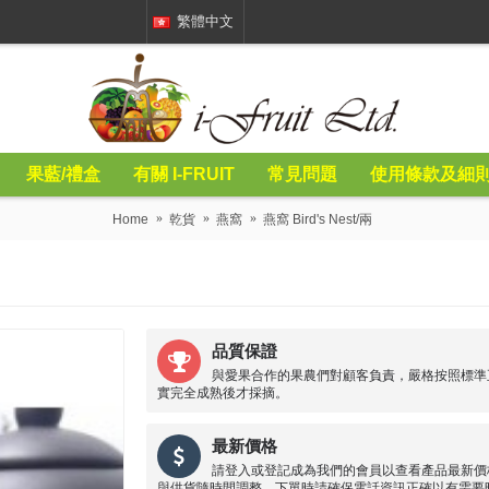
繁體中文
果藍/禮盒
有關 I-FRUIT
常見問題
使用條款及細
Home
乾貨
燕窩
燕窩 Bird's Nest/兩
品質保證
與愛果合作的果農們對顧客負責，嚴格按照標準
實完全成熟後才採摘。
最新價格
請登入或登記成為我們的會員以查看產品最新價
與供貨隨時間調整，下單時請確保電話資訊正確以有需要