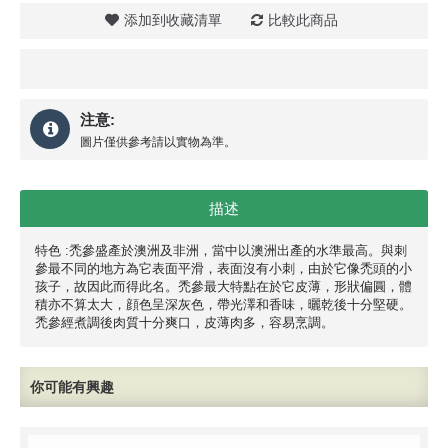
添加到收藏清單
比較此商品
注意:
圖片僅供參考請以實物為準。
描述
特色 :禿參盛產於澳洲及非洲，當中以澳洲出產的水準最高。與刺
參最不同的地方為它表面平滑，表面沒有小刺，由於它像禿頭的小
孩子，故因此而得此名。禿參最大特點在於它皮薄，形狀偏圓，體
積亦不算太大，顔色呈深灰色，帶光澤和香味，曬乾後十分堅硬。
禿參經煮調後肉質十分爽口，皮薄肉多，容易烹調。
你可能有興趣