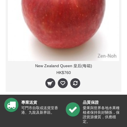
New Zealand Queen 皇后(每箱)
HK$760
專業送貨
品質保證
可門市自取或送貨至香
愛果與世界各地水果種
港、九龍及新界區。
植者保持良好關係，保
證貨源優質，供應穩
定。