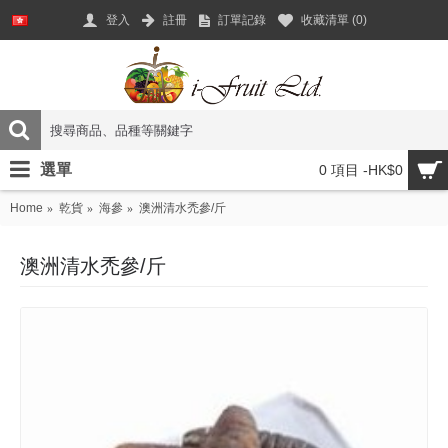
登入
註冊
訂單記錄
收藏清單 (
0
)
選單
0 項目 -HK$0
Home
乾貨
海參
澳洲清水禿參/斤
澳洲清水禿參/斤