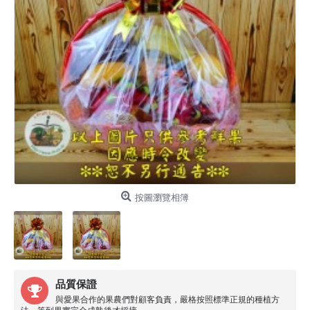
按圖瀏覽相簿
品質保證
與愛果合作的果農們對顧客負責，嚴格按照標準正規的種植方