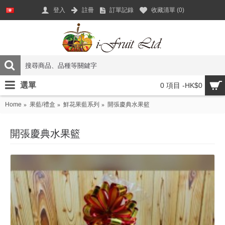
登入
註冊
訂單記錄
收藏清單 (
0
)
選單
0 項目 -HK$0
Home
果藍/禮盒
鮮花果藍系列
開張慶典水果籃
開張慶典水果籃