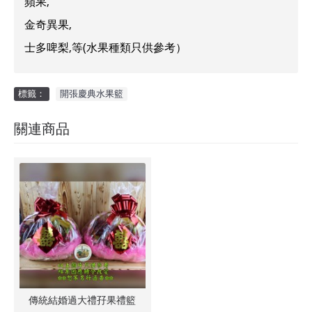
蘋果,
金奇異果,
士多啤梨,等(水果種類只供參考）
標籤：
開張慶典水果籃
關連商品
傳統結婚過大禮孖果禮籃