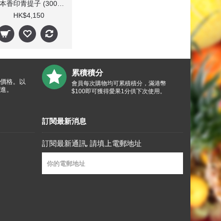
日本香印青提子 (300-800g/束 10束)
HK$4,150
累積積分
價格。以
會員每次購物均可累積積分，滿港幣
進。
$100即可獲得愛果1分供下次使用。
訂閱最新消息
訂閱最新通訊, 請填上電郵地址