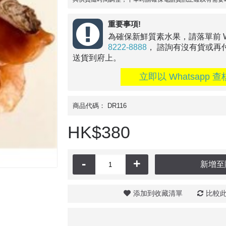
重要事項!
為確保新鮮質素水果，請落單前 Wha
8222-8888
， 諮詢有沒有貨或再
送貨到府上。
立即以 Whatsapp 查
商品代碼：
DR116
HK$380
-
+
新增至
添加到收藏清單
比較