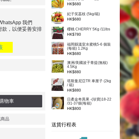
HK$680
妃子笑荔枝 (5kg/箱)
HK$680
tsApp 我們
付款，以便妥善安排
櫻桃 CHERRY 5Kg /11lbs
HK$780
福岡縣溫室水蜜桃5-6 個裝
核
(每箱) 1.2Kg
HK$680
澳洲/美國波子青提(無核)
4.5Kg
HK$880
塔斯曼尼亞TR 車厘子 (2kg
/ 箱)
HK$880
日產金奇異果 -(珍寶)18-22
購物車
/31-37個(每箱)
HK$800
此商品
送貨行程表