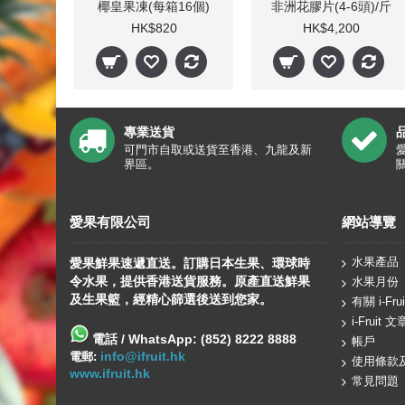
椰皇果凍(每箱16個)
非洲花膠片(4-6頭)/斤
HK$820
HK$4,200
專業送貨
可門市自取或送貨至香港、九龍及新
界區。
愛果有限公司
網站導覽
水果產品
愛果鮮果速遞直送。訂購日本生果、
環球
時
令水果，提供香港送貨服務。原產直送鮮果
水果月份
及生果籃，經精心篩選後送到您家。
有關 i-Frui
i-Fruit 文
電話 / WhatsApp: (852) 8222 8888
帳戶
info@ifruit.hk
電郵:
使用條款
www.ifruit.hk
常見問題