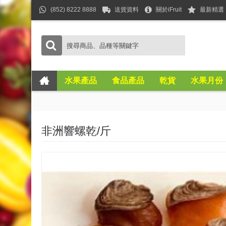
(852) 8222 8888
送貨資料
關於iFruit
最新精選
水果產品
食品產品
乾貨
水果月份
非洲響螺乾/斤