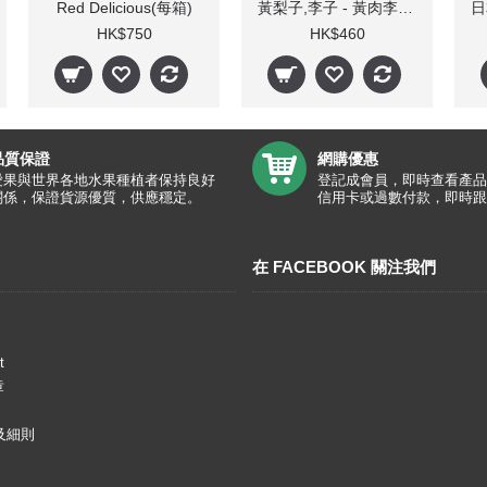
Red Delicious(每箱)
黃梨子,李子 - 黃肉李 (每箱)
HK$750
HK$460
品質保證
網購優惠
愛果與世界各地水果種植者保持良好
登記成會員，即時查看產品
關係，保證貨源優質，供應穩定。
信用卡或過數付款，即時跟
在 FACEBOOK 關注我們
t
章
及細則