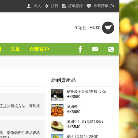
登入
註冊
訂單記錄
收藏清單 (
0
)
0 項目 -HK$0
則
文章
企業客戶
新到貨產品
秘魯波子青提(無核) 5Kg
HK$580
正規的種植方法，等到果
澳洲橙
HK$880
澳洲牛油果(每箱18個)
HK$540
格。部份季節性產品價格
楊桃 (每箱24-28個)
時聯絡。