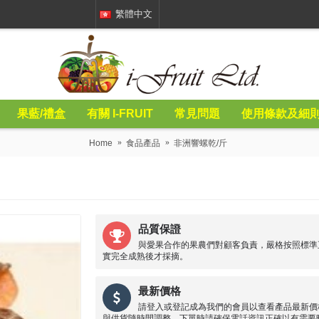
繁體中文
果藍/禮盒
有關 I-FRUIT
常見問題
使用條款及細
Home
食品產品
非洲響螺乾/斤
品質保證
與愛果合作的果農們對顧客負責，嚴格按照標準
實完全成熟後才採摘。
最新價格
請登入或登記成為我們的會員以查看產品最新價
與供貨隨時間調整，下單時請確保電話資訊正確以有需要