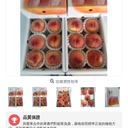
按圖瀏覽相簿
品質保證
與愛果合作的果農們對顧客負責，嚴格按照標準正規的種植方