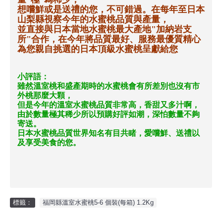
想嚐鮮或是送禮的您，不可錯過。在每年至日本
山梨縣視察今年的水蜜桃品質與產量，
並直接與日本當地水蜜桃最大產地
"
加納岩支
所
"
合作，在今年將品質最好、服務最優質精心
為您親自挑選的日本頂級水蜜桃呈獻給您
小評語：
雖然溫室桃和盛產期時的水蜜桃會有所差別也沒有市
外桃那麼大顆，
但是今年的溫室水蜜桃品質非常高，香甜又多汁啊，
由於數量極其稀少所以預購好評如潮，深怕數量不夠
寄送。
日本水蜜桃品質世界知名有目共睹，愛嚐鮮、送禮以
及享受美食的您。
標籤：
福岡縣溫室水蜜桃5-6 個裝(每箱) 1.2Kg