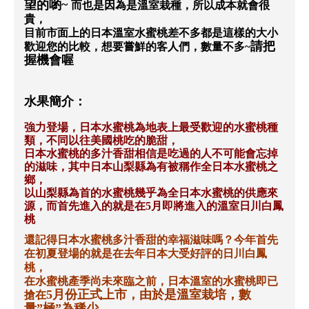
望的喲
~
而也是因為是溫室栽種，所以成本就會很
貴，
目前市面上的日本溫室水蜜桃差不多都是這樣的大小
請把
歡迎您的比較，想要嘗鮮的客人們，數量不多
~
握機會喔
水果簡介：
強力登場，日本水蜜桃為地表上最受歡迎的水蜜桃種
類，不同以往美國桃吃的脆甜，
日本水蜜桃的多汁香甜相信是吃過的人不可能會忘掉
的滋味，其中日本山梨縣為有被稱作全日本水蜜桃之
鄉，
以山梨縣為首的水蜜桃幾乎為全日本水蜜桃的供應來
源，而首先進入的就是在
5
月即將進入的溫室日川白鳳
桃
還記得日本水蜜桃多汁香甜的幸福滋味嗎？今年首先
在初夏登場的就是在去年日本大受好評的日川白鳳
桃，
在水蜜桃產季尚未來臨之前，日本溫室的水蜜桃即已
5
月份正式上市，由於是溫室栽培，數
搶在
量
”
極
”
為稀少，