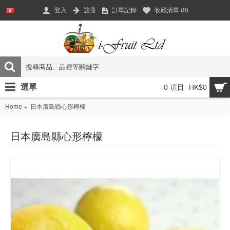
登入
註冊
訂單記錄
收藏清單 (
0
)
選單
0 項目 -HK$0
Home
日本廣島縣心形檸檬
日本廣島縣心形檸檬