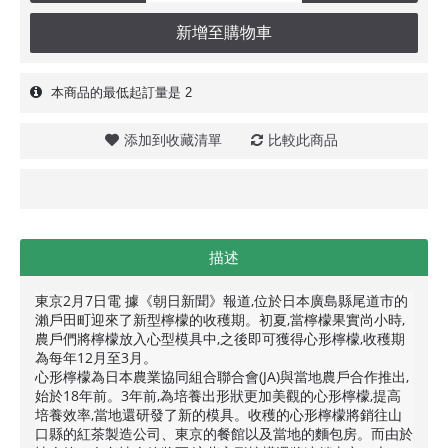
新增至購物車
本商品的最低起訂量是 2
添加到收藏清單
比較此商品
描述
東京2月7日電 據《朝日新聞》報道,位於日本廣島縣尾道市的
瀨戶田町迎來了新型檸檬的收穫期。初夏,當檸檬果實尚小時,
農戶們將檸檬放入心型模具中,之後即可獲得心形檸檬,收穫期
為每年12月至3月。
心形檸檬為日本農業協同組合聯合會(JA)與當地農戶合作推出,
始於18年前。3年前,為培養出形狀更加美觀的心形檸檬,提高
培養效率,當地還研發了新的模具。收穫的心形檸檬將銷往山
口縣的紅茶製造公司、東京的餐館以及當地的麵包房。而由於