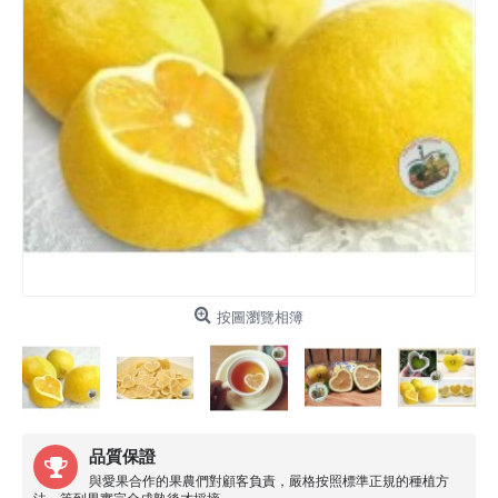
按圖瀏覽相簿
品質保證
與愛果合作的果農們對顧客負責，嚴格按照標準正規的種植方