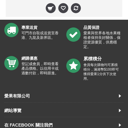
專業送貨
品質保證
可門市自取或送貨至香
愛果與世界各地水果種
港、九龍及新界區。
植者保持良好關係，保
證貨源優質，供應穩
定。
網購優惠
累積積分
登記成會員，即時查看
會員每次購物均可累積
產品價格。以信用卡或
積分，滿港幣$100即可
過數付款，即時跟進。
獲得愛果1分供下次使
用。
愛果有限公司
網站導覽
在 FACEBOOK 關注我們