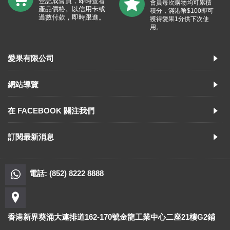
登記成會員，即時查看
會員每次購物均可累積
產品價格。以信用卡或
積分，滿港幣$100即可
過數付款，即時跟進。
獲得愛果1分供下次使
用。
愛果有限公司
網站導覽
在 FACEBOOK 關注我們
訂閱最新消息
電話: (852) 8222 8888
香港新界葵涌大連排道162-170號金龍工業中心二座21樓G2鋪