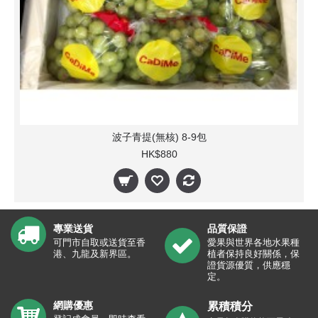
波子青提(無核) 8-9包
HK$880
專業送貨
品質保證
可門市自取或送貨至香
愛果與世界各地水果種
港、九龍及新界區。
植者保持良好關係，保
證貨源優質，供應穩
定。
網購優惠
累積積分