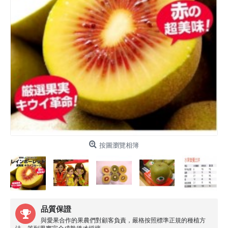
按圖瀏覽相簿
品質保證
與愛果合作的果農們對顧客負責，嚴格按照標準正規的種植方