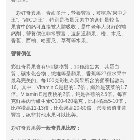
「​​​彩虹奇異果」青甜多汁，營養豐富，被稱為“果中之
王”、“維C之王”，特別是微量元素中的含鈣量較高，
果實中的鈣可直接被人體吸收，是中老年人良好的補
鈣劑，營養價值非常豐富，遠超過蘋果、橙、木瓜、
香萑、西柚、哈蜜瓜、草莓等水果。
營養價值
彩虹奇異果含有9種礦物質，10種維生素。其蛋白
質，礦水化合物，纖維等是蘋果、香蕉等27種水果中
最為完美的。每100克彩虹奇異果所含的營養指數為
16。其中，Vitamin C是橙的1.7倍，纖維是菠菜的1.7
倍。Vitamin E是櫻桃的2倍，鈣是香蕉的2.5倍。每百
克鮮果肉含維生素C100-420毫克，比柑橘高5-10倍，
比檸檬高11-13倍，比蘋果高20-80倍，營養價值非常
豐富，絕非其他水果可以比美。
彩虹奇異果
與一般奇異果比較：