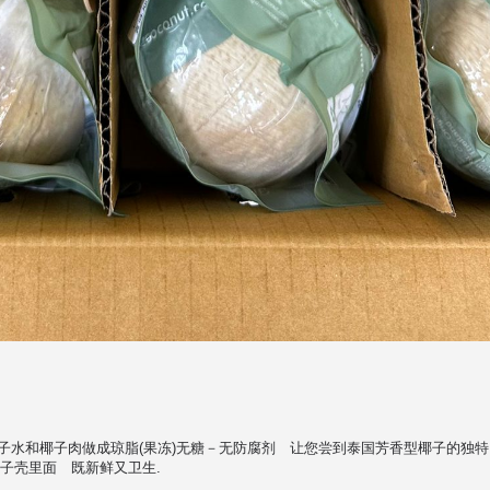
鲜的椰子水和椰子肉做成琼脂(果冻)无糖－无防腐剂 让您尝到泰国芳香型椰子的
在椰子壳里面 既新鲜又卫生.