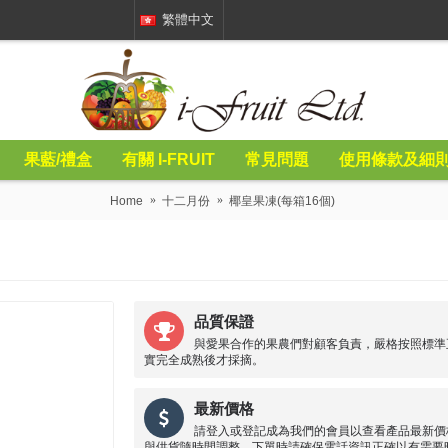
繁體中文
果藍/禮盒
有關 I-FRUIT
常見問題
使用條款及細
Home
十二月份
椰皇果凍(每箱16個)
品質保證
與愛果合作的果農們對顧客負責，嚴格按照標準
實完全成熟後才採摘。
最新價格
請登入或登記成為我們的會員以查看產品最新價
與供貨隨時間調整，下單時請確保電話資訊正確以有需要