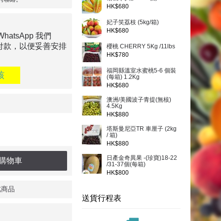
HK$680
妃子笑荔枝 (5kg/箱)
HK$680
tsApp 我們
付款，以便妥善安排
櫻桃 CHERRY 5Kg /11lbs
HK$780
福岡縣溫室水蜜桃5-6 個裝
核
(每箱) 1.2Kg
HK$680
澳洲/美國波子青提(無核)
4.5Kg
HK$880
塔斯曼尼亞TR 車厘子 (2kg
/ 箱)
HK$880
日產金奇異果 -(珍寶)18-22
購物車
/31-37個(每箱)
HK$800
此商品
送貨行程表