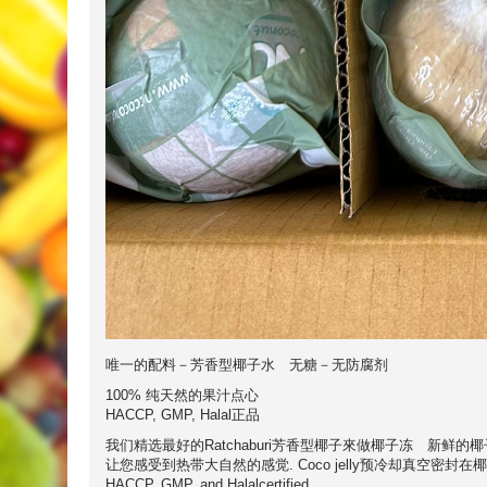
唯一的配料－芳香型椰子水 无糖－无防腐剂
100% 纯天然的果汁点心
HACCP, GMP, Halal正品
我们精选最好的Ratchaburi芳香型椰子來做椰子冻 新
让您感受到热带大自然的感觉. Coco jelly预冷却真空密封
HACCP, GMP, and Halalcertified.