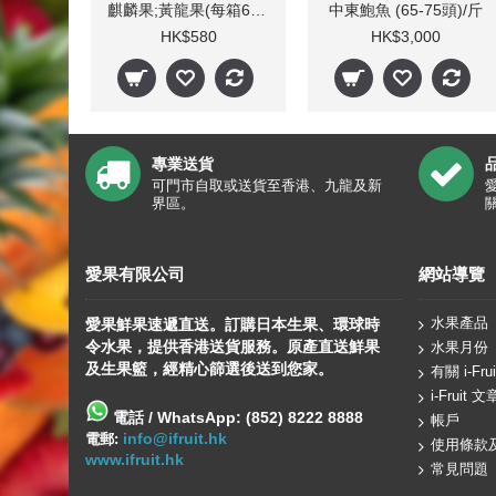
麒麟果;黃龍果(每箱6-10個)
中東鮑魚 (65-75頭)/斤
HK$580
HK$3,000
專業送貨
可門市自取或送貨至香港、九龍及新
界區。
愛果有限公司
網站導覽
水果產品
愛果鮮果速遞直送。訂購日本生果、
環球
時
令水果，提供香港送貨服務。原產直送鮮果
水果月份
及生果籃，經精心篩選後送到您家。
有關 i-Frui
i-Fruit 文
電話 / WhatsApp: (852) 8222 8888
帳戶
info@ifruit.hk
電郵:
使用條款
www.ifruit.hk
常見問題