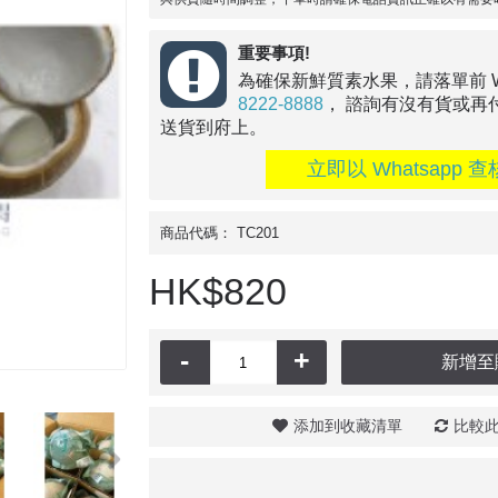
重要事項!
為確保新鮮質素水果，請落單前 Wha
8222-8888
， 諮詢有沒有貨或再
送貨到府上。
立即以 Whatsapp 查
商品代碼：
TC201
HK$820
-
+
新增至
添加到收藏清單
比較