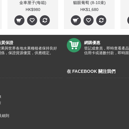
金車厘子(每箱)
貓眼葡萄 (8-10束)
HK$980
HK$1,680
品質保證
網購優惠
愛果與世界各地水果種植者保持良好
登記成會員，即時查看產品
關係，保證貨源優質，供應穩定。
信用卡或過數付款，即時跟
在 FACEBOOK 關注我們
t
章
及細則