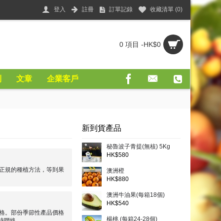
登入
註冊
訂單記錄
收藏清單 (
0
)
0 項目 -HK$0
則
文章
企業客戶
新到貨產品
秘魯波子青提(無核) 5Kg
HK$580
正規的種植方法，等到果
澳洲橙
HK$880
澳洲牛油果(每箱18個)
HK$540
格。部份季節性產品價格
楊桃 (每箱24-28個)
時聯絡。