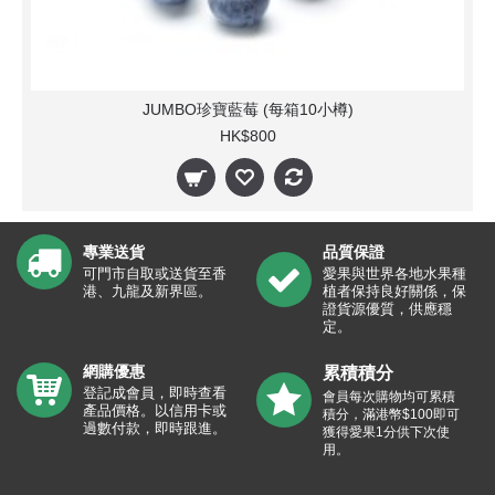
JUMBO珍寶藍莓 (每箱10小樽)
HK$800
專業送貨
品質保證
可門市自取或送貨至香
愛果與世界各地水果種
港、九龍及新界區。
植者保持良好關係，保
證貨源優質，供應穩
定。
網購優惠
累積積分
登記成會員，即時查看
會員每次購物均可累積
產品價格。以信用卡或
積分，滿港幣$100即可
過數付款，即時跟進。
獲得愛果1分供下次使
用。