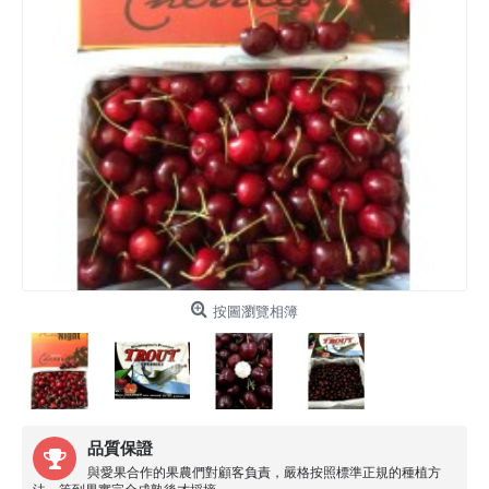
按圖瀏覽相簿
品質保證
與愛果合作的果農們對顧客負責，嚴格按照標準正規的種植方