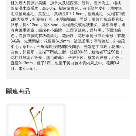
桃的最大貨源以美國、加拿大及紐西蘭、智利、澳洲為主。櫻桃
落葉灌木或喬木，高3-8m。樹皮灰白色，有明顯的皮孔；幼枝無
毛或被疏柔毛。葉互生；葉柄長0.7-1.5cm，被疏柔毛，先端有1或
2個大腺體；托葉披針形，有羽裂腺齒，早落；葉片卵形或長圓狀
卵形，長5-12cm，寬3-5cm，先端漸尖或尾狀漸尖，基部圓形，邊
有尖銳重鋸齒，齒端有小腺體，上面暗綠色，近無毛，下面淡綠
色，沿脈或脈間有稀疏柔毛；花兩性，花序傘房狀或近傘形；有花
3-6朵，先葉開放；花梗長8-19mm，被疏柔毛；萼筒鐘狀，外被疏
柔毛；萼片5，三角卵圓形或卵狀長圓形；先端急尖或鈍；花瓣5，
白色，卵圓形，先端下凹或二裂；雄蕊30-35，栽培者可達50枚；
花柱與雄蕊近等長，無毛雌蕊1，子房下位。核果近球形，紅色，
直徑9-13mm，種子1顆，包圍于黃白色木質內果皮中。花期3-4
月。果期5-6月。
關連商品