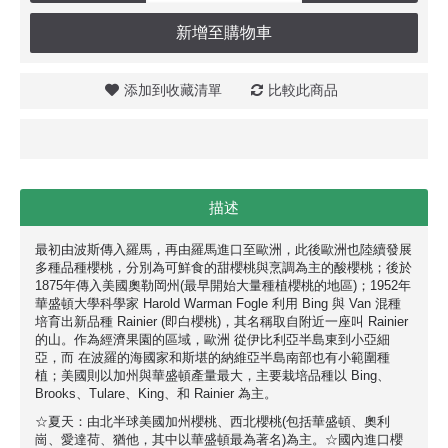
新增至購物車
添加到收藏清單
比較此商品
描述
最初由波斯傳入羅馬，再由羅馬進口至歐洲，此後歐洲也陸續發展
多種品種櫻桃，分別為可鮮食的甜櫻桃與烹調為主的酸櫻桃；後於
1875年傳入美國奧勒岡州(最早開始大量種植櫻桃的地區)；1952年
華盛頓大學科學家 Harold Warman Fogle 利用 Bing 與 Van 混種
培育出新品種 Rainier (即白櫻桃)，其名稱取自附近一座叫 Rainier
的山。作為經濟果園的區域，歐洲 從伊比利亞半島東到小亞細
亞，而 在波羅的海國家和斯堪的納維亞半島南部也有小範圍種
植；美國則以加州與華盛頓產量最大，主要栽培品種以 Bing、
Brooks、Tulare、King、和 Rainier 為主。
☆夏天：由北半球美國加州櫻桃、西北櫻桃(包括華盛頓、奧利
崗、愛達荷、猶他，其中以華盛頓最為著名)為主。☆國內進口櫻