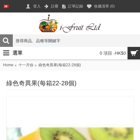
登入
註冊
訂單記錄
收藏清單 (
0
)
選單
0 項目 -HK$0
Home
十一月份
綠色奇異果(每箱22-28個)
綠色奇異果(每箱22-28個)