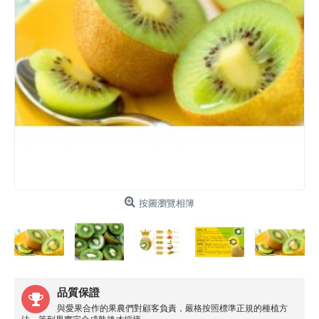
按圖瀏覽相簿
品質保證
與愛果合作的果農們對顧客負責，嚴格按照標準正規的種植方