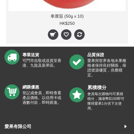
車厘茄 (50g x 10)
HK$250
專業送貨
品質保證
可門市自取或送貨至香
愛果與世界各地水果種
港、九龍及新界區。
植者保持良好關係，保
證貨源優質，供應穩
定。
網購優惠
累積積分
登記成會員，即時查看
會員每次購物均可累積
產品價格。以信用卡或
積分，滿港幣$100即可
過數付款，即時跟進。
獲得愛果1分供下次使
用。
愛果有限公司