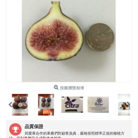
按圖瀏覽相簿
品質保證
與愛果合作的果農們對顧客負責，嚴格按照標準正規的種植方