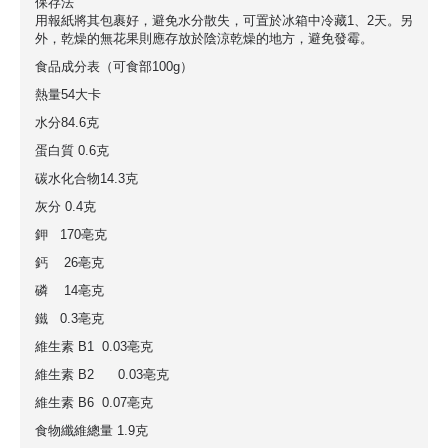
保存法
用報紙將其包裹好，避免水分散失，可置於冰箱中冷藏1、2天。另
外，乾燥的無花果則應存放於陰涼乾燥的地方，避免發霉。
食品成分表（可食部100g）
熱量54大卡
水分84.6克
蛋白質 0.6克
碳水化合物14.3克
灰分 0.4克
鉀 170亳克
鈣 26亳克
磷 14亳克
鐵 0.3亳克
維生素 B1 0.03亳克
維生素 B2 0.03亳克
維生素 B6 0.07亳克
食物纖維總量 1.9克