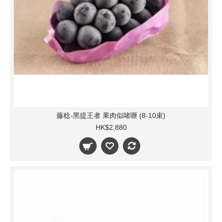
藤稔-黑提王者 果肉似啫喱 (8-10束)
HK$2,880