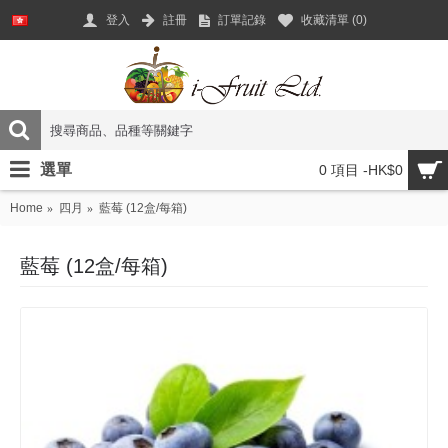
登入
註冊
訂單記錄
收藏清單 (
0
)
選單
0 項目 -HK$0
Home
四月
藍莓 (12盒/每箱)
藍莓 (12盒/每箱)