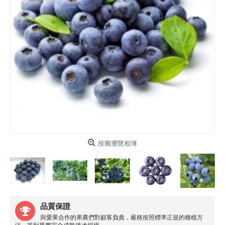
按圖瀏覽相簿
品質保證
與愛果合作的果農們對顧客負責，嚴格按照標準正規的種植方