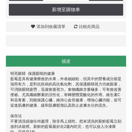
新增至購物車
添加到收藏清單
比較此商品
描述
明亮眼睛 保護眼睛的健康
藍莓是具有健康療效的水果，外表細細粒，但其中的營養成分卻是
強而有力，是對抗疾病的高抗氧化劑，其保護眼睛視力功效顯著，
可消除眼睛疲勞，迅速恢復視力。食物纖維含量極多，可有效改善
便祕。尤其纖維酵素的活性化，有轉變體質酸化的作用。維生素C
和花青素，則能保護心臟，維持心血管健康，增強心臟功能，並可
促進肌膚的健康、緩和肌膚鬆弛以及防止皮膚水分的流失。
保存法
不要清洗或做任何處理，除非馬上就吃。把未清洗的新鮮藍莓立刻
放到冰箱裡。新鮮的藍莓最好在2週內吃完，也可以放入冷凍庫
中，可保存1年。