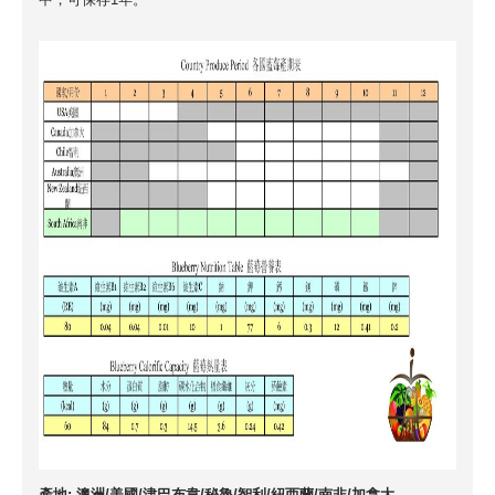
產地: 澳洲/美國/津巴布韋/秘魯/智利/紐西蘭/南非/加拿大