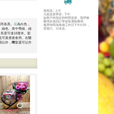
港島區 : 上午
九龍及新界區 : 下午
如客戶有指定的時間送貨，我們會
酎情於個別訂單收取運輸費用。
同而各異。
花
為白色，
截單時間為每個工作日下午4:00 ，
、綠色、黃中帶綠、綠
星期六、日休息。
長度可達18厘米。梨
也可蒸煮後食用。在醫
用以外，
啤
梨還可以作