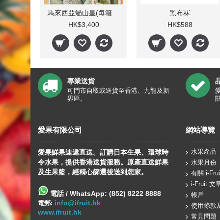
馬來西亞貓山皇(每箱5-7個)10kg
黑布冧
HK$3,400
HK$588
專業送貨
可門市自取或送貨至香港、九龍及新
界區。
愛果有限公司
網站導覽
水果產品
愛果鮮果速遞直送。訂購日本生果、
環球
時
令水果，提供香港送貨服務。原產直送鮮果
水果月份
及生果籃，經精心篩選後送到您家。
有關 i-Frui
i-Fruit 文
電話 / WhatsApp: (852) 8222 8888
帳戶
info@ifruit.hk
電郵:
使用條款
www.ifruit.hk
常見問題