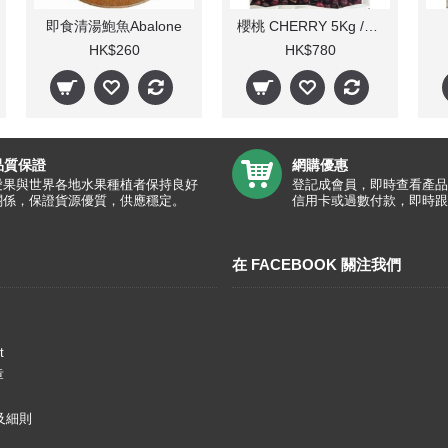
即食清湯鮑魚Abalone
櫻桃 CHERRY 5Kg /11lbs
HK$260
HK$780
品質保證
網購優惠
愛果與世界各地水果種植者保持良好
登記成會員，即時查看產品
關係，保證貨源優質，供應穩定。
信用卡或過數付款，即時跟
在 FACEBOOK 關注我們
t
章
及細則