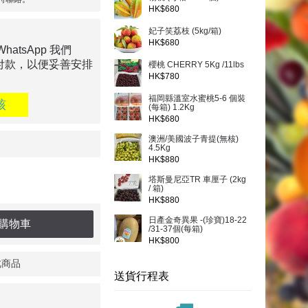
HK$680
妃子笑荔枝 (5kg/箱)
HK$680
tsApp 我們
付款，以便妥善安排
櫻桃 CHERRY 5Kg /11lbs
HK$780
福岡縣溫室水蜜桃5-6 個裝
核
(每箱) 1.2Kg
HK$680
澳洲/美國波子青提(無核)
4.5Kg
HK$880
塔斯曼尼亞TR 車厘子 (2kg
/ 箱)
HK$880
日產金奇異果 -(珍寶)18-22
購物車
/31-37個(每箱)
HK$800
此商品
送貨行程表