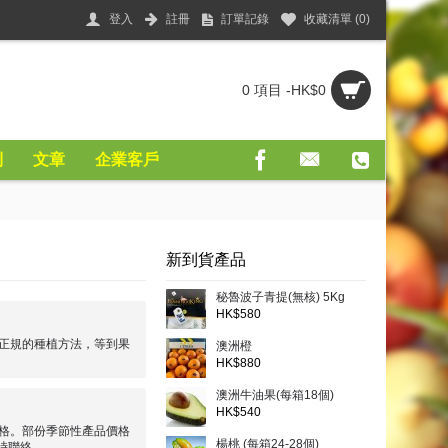
登入
註冊
訂單記錄
收藏清單 (
0
)
0 項目 -HK$0
則
文章
企業客戶
新到貨產品
秘魯波子青提(無核) 5Kg
HK$580
正規的種植方法，等到果
澳洲橙
HK$880
澳洲牛油果(每箱18個)
HK$540
格。部份季節性產品價格
楊桃 (每箱24-28個)
時聯絡。