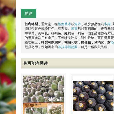
描述
智利啤
梨
，通常是一種
落葉
喬木
或
灌木
，極少數品種為
常綠
,
或略帶黃色或粉紅色，有五瓣。
果實
形狀有圓形的，也有基部
中帶黃、黃褐色、綠褐色、紅褐色、褐色，個別品種亦有紫紅
的果實通常用來食用，不僅味美汁多，甜中帶酸，而且營養豐
療功效上，
啤
梨可以潤肺，祛痰化咳，痛便秘，利消化，對
心
觀賞之用，例如著名的
布拉德福德梨
，就是一種觀賞品種。
你可能有興趣