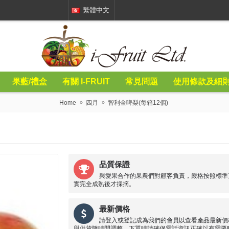
繁體中文
果藍/禮盒
有關 I-FRUIT
常見問題
使用條款及細
Home
四月
智利金啤梨(每箱12個)
品質保證
與愛果合作的果農們對顧客負責，嚴格按照標準
實完全成熟後才採摘。
最新價格
請登入或登記成為我們的會員以查看產品最新價
與供貨隨時間調整，下單時請確保電話資訊正確以有需要