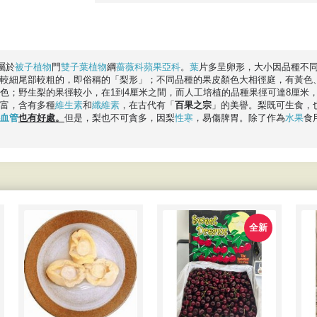
 屬於
被子植物
門
雙子葉植物
綱
薔薇科
蘋果亞科
。
葉
片多呈卵形，大小因品種不
較細尾部較粗的，即俗稱的「梨形」；不同品種的果皮顏色大相徑庭，有黃色
色；野生梨的果徑較小，在1到4厘米之間，而人工培植的品種果徑可達8厘米，
富，含有多種
維生素
和
纖維素
，在古代有「
百果之宗
」的美譽。梨既可生食，
血管
也有好處。
但是，梨也不可貪多，因梨
性寒
，易傷脾胃。除了作為
水果
食
全新