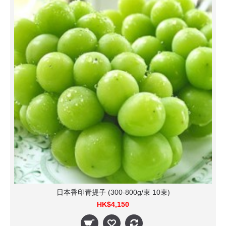
日本香印青提子 (300-800g/束 10束)
HK$4,150