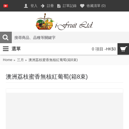
登入
註冊
訂單記錄
收藏清單 (
0
)
選單
0 項目 -HK$0
Home
三月
澳洲荔枝蜜香無核紅葡萄(箱8束)
澳洲荔枝蜜香無核紅葡萄(箱8束)