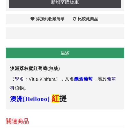
新增至購物車
添加到收藏清單
比較此商品
描述
澳洲荔枝蜜紅葡萄(無核)
（
學名
：
），又名
釀酒葡萄
，屬於
葡萄
Vitis vinifera
科
植物。
紅
提
澳洲[
Hellooo]
關連商品