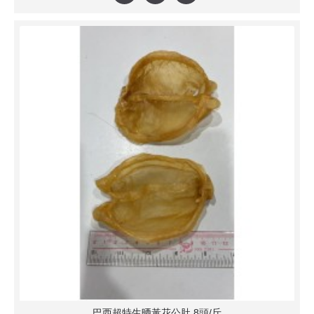
巴西超特生晒黃花公肚 8頭/斤