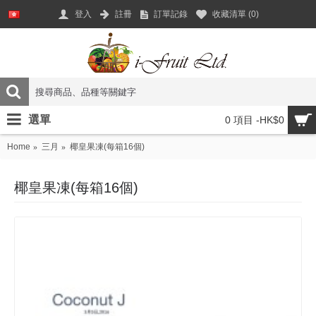
登入
註冊
訂單記錄
收藏清單 (
0
)
選單
0 項目 -HK$0
Home
三月
椰皇果凍(每箱16個)
椰皇果凍(每箱16個)