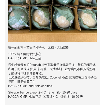
唯一的配料－芳香型椰子水 无糖－无防腐剂
100% 纯天然的果汁点心
HACCP, GMP, Halal正品
我们精选最好的Ratchaburi芳香型椰子來做椰子冻 新鲜的椰子水
和椰子肉做成琼脂(果冻)无糖－无防腐剂 让您尝到泰国芳香型椰
子的独特口味和芳香味道。
让您感受到热带大自然的感觉. Coco jelly预冷却真空密封在椰子壳
里面 既新鲜又卫生.
HACCP, GMP, and Halalcertified.
Storage Temperature :2-4 C , Shelf life: 10-20 days
HACCP, GMP, Halal正品 冷藏:2-4 C , 保鲜期: 10-20 天