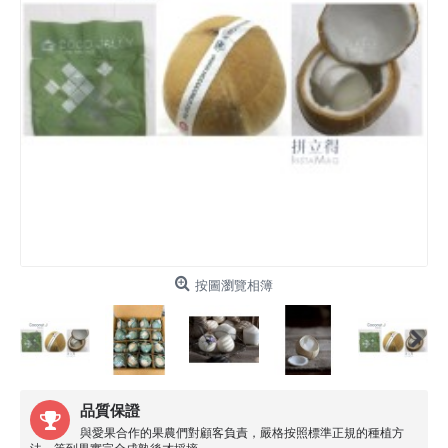
按圖瀏覽相簿
品質保證
與愛果合作的果農們對顧客負責，嚴格按照標準正規的種植方