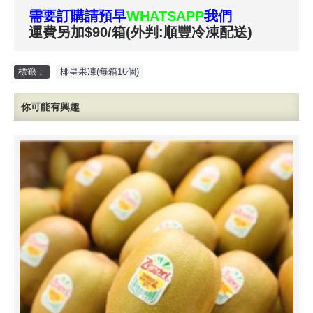
需要訂購請預早
WHATSAPP
我們
運費另加$90/箱(外判:順豐冷凍配送)
標籤：
椰皇果凍(每箱16個)
你可能有興趣