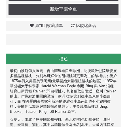
新增至購物車
添加到收藏清單
比較此商品
描述
最初由波斯傳入羅馬，再由羅馬進口至歐洲，此後歐洲也陸續發展
多種品種櫻桃，分別為可鮮食的甜櫻桃與烹調為主的酸櫻桃；後於
1875年傳入美國奧勒岡州(最早開始大量種植櫻桃的地區)；1952年
華盛頓大學科學家 Harold Warman Fogle 利用 Bing 與 Van 混種
培育出新品種 Rainier (即白櫻桃)，其名稱取自附近一座叫 Rainier
的山。作為經濟果園的區域，歐洲 從伊比利亞半島東到小亞細
亞，而 在波羅的海國家和斯堪的納維亞半島南部也有小範圍種
植；美國則以加州與華盛頓產量最大，主要栽培品種以 Bing、
Brooks、Tulare、King、和 Rainier 為主。
☆夏天：由北半球美國加州櫻桃、西北櫻桃(包括華盛頓、奧利
崗、愛達荷、猶他，其中以華盛頓最為著名)為主。☆國內進口櫻