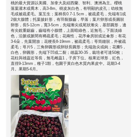
桃的最大貨源以美國、加拿大及紐西蘭、智利、澳洲為主。櫻桃
落葉灌木或喬木，高3-8m。樹皮灰白色，有明顯的皮孔；幼枝無
毛或被疏柔毛。葉互生；葉柄長0.7-1.5cm，被疏柔毛，先端有1或
2個大腺體；托葉披針形，有羽裂腺齒，早落；葉片卵形或長圓狀
卵形，長5-12cm，寬3-5cm，先端漸尖或尾狀漸尖，基部圓形，邊
有尖銳重鋸齒，齒端有小腺體，上面暗綠色，近無毛，下面淡綠
色，沿脈或脈間有稀疏柔毛；花兩性，花序傘房狀或近傘形；有花
3-6朵，先葉開放；花梗長8-19mm，被疏柔毛；萼筒鐘狀，外被疏
柔毛；萼片5，三角卵圓形或卵狀長圓形；先端急尖或鈍；花瓣5，
白色，卵圓形，先端下凹或二裂；雄蕊30-35，栽培者可達50枚；
花柱與雄蕊近等長，無毛雌蕊1，子房下位。核果近球形，紅色，
直徑9-13mm，種子1顆，包圍于黃白色木質內果皮中。花期3-4
月。果期5-6月。