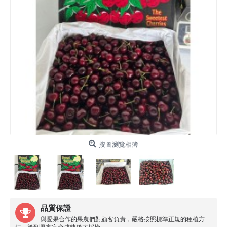
按圖瀏覽相簿
品質保證
與愛果合作的果農們對顧客負責，嚴格按照標準正規的種植方