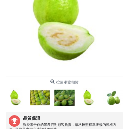
按圖瀏覽相簿
品質保證
與愛果合作的果農們對顧客負責，嚴格按照標準正規的種植方