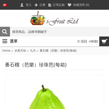
登入
註冊
訂單記錄
收藏清單 (
0
)
選單
0 項目 -HK$0
Home
水果月份
九月
番石榴（芭樂）珍珠芭(每箱)
番石榴（芭樂）珍珠芭(每箱)