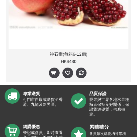
神石榴(每箱6-12個)
HK$480
專業送貨
品質保證
可門市自取或送貨至香
愛果與世界各地水果種
港、九龍及新界區。
植者保持良好關係，保
證貨源優質，供應穩
定。
網購優惠
累積積分
登記成會員，即時查看
會員每次購物均可累積