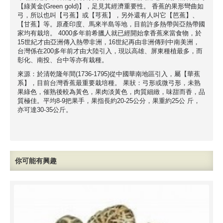
【綠黃金(Green gold)】，足見其經濟重要性。 香蕉的果形彎曲如
弓，所以也叫【弓蕉】或【芎蕉】，另外還有人叫它【芭蕉】、
【甘蕉】等。原產印度、馬來半島等地，目前許多熱帶與亞熱帶國
家均有栽培。 4000多年前希臘人就已經開始拿香蕉來當食物，於
15世紀才由亞洲傳入熱帶非洲，16世紀再由非洲傳到中南美洲，
台灣係在200多年前才由大陸引入，現以高雄、屏東種植最多，而
彰化、南投、台中等亦有栽種。
來源：於清乾隆年間(1736-1795)從中國華南地區引入，屬【華蕉
系】，目前台灣香蕉最重要栽培種。 果狀：弓形或微弓形，未熟
果綠色，催熟後較為黃色，果肉淡黃色，肉質細緻，味甜而香，品
質極佳。平均8-9把果手，果指長約20-25公分，果重約25公 斤，
亦可達30-35公斤。
你可能有興趣