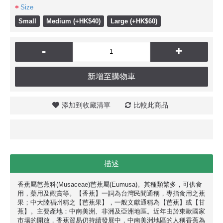
Size
Small
Medium (+HK$40)
Large (+HK$60)
-
+
新增至購物車
添加到收藏清單
比較此商品
描述
香蕉屬芭蕉科(Musaceae)芭蕉屬(Eumusa)。其種類繁多，可供食
用，藥用及觀賞等。【香蕉】一詞為台灣民間通稱，專指食用之蕉
果；中大陸福州稱之【芭蕉果】，一般文獻通稱為【芭蕉】或【甘
蕉】。主要產地：中南美洲、非洲及亞洲地區。近年由於東歐國家
市場的開放，香蕉貿易仍持續發展中，中南美洲地區的人稱香蕉為