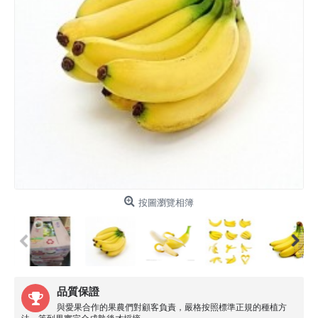
按圖瀏覽相簿
品質保證
與愛果合作的果農們對顧客負責，嚴格按照標準正規的種植方