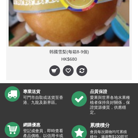
韩國雪梨(每箱8-9個)
HK$680
專業送貨
品質保證
可門市自取或送貨至香
愛果與世界各地水果種
港、九龍及新界區。
植者保持良好關係，保
證貨源優質，供應穩
定。
網購優惠
累積積分
登記成會員，即時查看
會員每次購物均可累積
產品價格。以信用卡或
積分，滿港幣$100即可