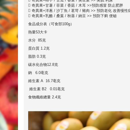
 奇異果+柿子 / 苦瓜 / 香菜 / 美生菜 >> 美肌 利尿
 奇異果+甘薯 / 菲菜 / 香菇 / 木耳 >>預防感冒 防止肥胖
 奇異果+洋蔥 / 沙丁魚 / 茗苛 / 豬肉 >> 預防老化 改善慢性
 奇異果+乳酪 / 桑葉 / 秋葵 / 納豆 >> 預防下痢 便秘
食品成分表（可食部100g）
熱量53大卡
水分 85克
蛋白質 1.2克
脂肪 0.3克
碳水化合物12.8克
鈉 6.0亳克
維生素 A 16.7亳克
維生素 B2 0.01亳克
食物纖維總量 2.4克