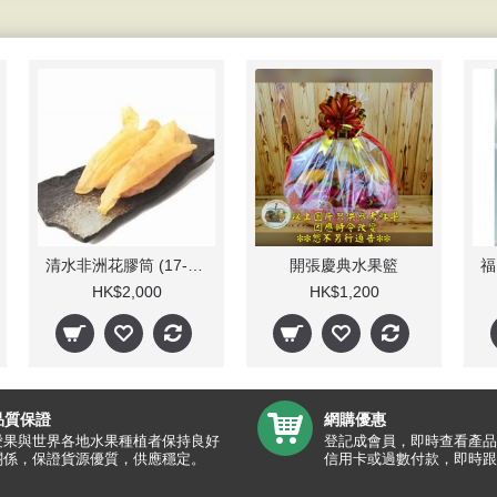
清水非洲花膠筒 (17-19隻)/斤
開張慶典水果籃
HK$2,000
HK$1,200
品質保證
網購優惠
愛果與世界各地水果種植者保持良好
登記成會員，即時查看產品
關係，保證貨源優質，供應穩定。
信用卡或過數付款，即時跟