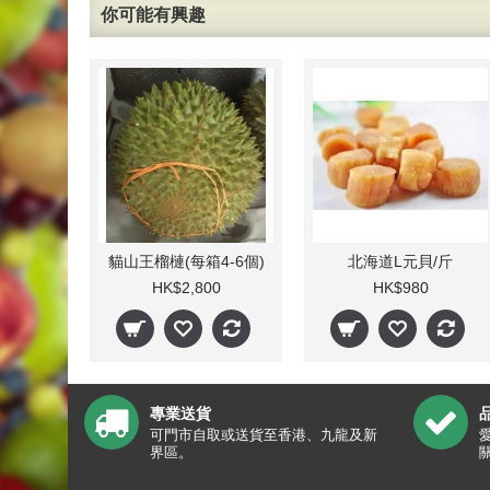
你可能有興趣
貓山王榴槤(每箱4-6個)
北海道L元貝/斤
HK$2,800
HK$980
專業送貨
可門市自取或送貨至香港、九龍及新
界區。