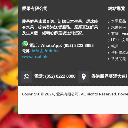
愛果有限公司
網站導覽
水果產品
愛果鮮果速遞直送。訂購日本生果、
環球
時
令水果，提供香港送貨服務。原產直送鮮果
水果月份
及生果籃，經精心篩選後送到您家。
有關 i-Frui
i-Fruit 文
電話 / WhatsApp: (852) 8222 8888
帳戶
info@ifruit.hk
電郵:
使用條款
www.ifruit.hk
常見問題
電話: (852) 8222 8888
香港新界葵涌大連排道
Copyright © 2024, 愛果有限公司, All Rights Reserved. Pow