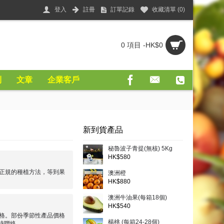
登入
註冊
訂單記錄
收藏清單 (
0
)
0 項目 -HK$0
則
文章
企業客戶
新到貨產品
秘魯波子青提(無核) 5Kg
HK$580
正規的種植方法，等到果
澳洲橙
HK$880
澳洲牛油果(每箱18個)
HK$540
格。部份季節性產品價格
楊桃 (每箱24-28個)
時聯絡。