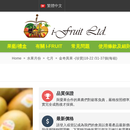
繁體中文
果藍/禮盒
有關 I-FRUIT
常見問題
使用條款及細
Home
水果月份
七月
金奇異果 -(珍寶)18-22 /31-37個(每箱)
品質保證
與愛果合作的果農們對顧客負責，嚴格按照標準
實完全成熟後才採摘。
最新價格
請登入或登記成為我們的會員以查看產品最新價
與供貨隨時間調整，下單時請確保電話資訊正確以有需要