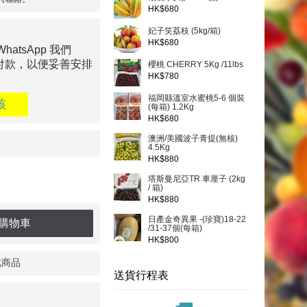
HK$680
妃子笑荔枝 (5kg/箱)
HK$680
tsApp 我們
付款，以便妥善安排
櫻桃 CHERRY 5Kg /11lbs
HK$780
福岡縣溫室水蜜桃5-6 個裝
核
(每箱) 1.2Kg
HK$680
澳洲/美國波子青提(無核)
4.5Kg
HK$880
塔斯曼尼亞TR 車厘子 (2kg
/ 箱)
HK$880
日產金奇異果 -(珍寶)18-22
購物車
/31-37個(每箱)
HK$800
此商品
送貨行程表