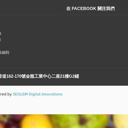
在 FACEBOOK 關注我們
t
章
及細則
162-170號金龍工業中心二座21樓G2鋪
ered by
SEOLISM Digital Innovations