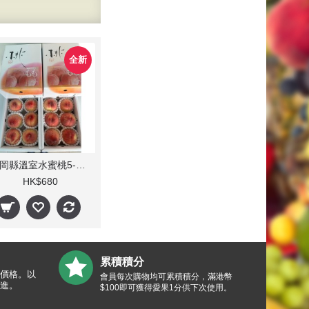
全新
福岡縣溫室水蜜桃5-6 個裝(每箱) 1.2Kg
HK$680
累積積分
價格。以
會員每次購物均可累積積分，滿港幣
進。
$100即可獲得愛果1分供下次使用。