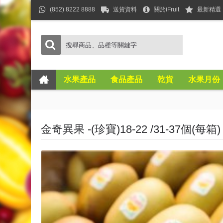
(852) 8222 8888
送貨資料
關於iFruit
最新精選
水果產品
食品產品
乾貨
水果月份
金奇異果 -(珍寶)18-22 /31-37個(每箱)