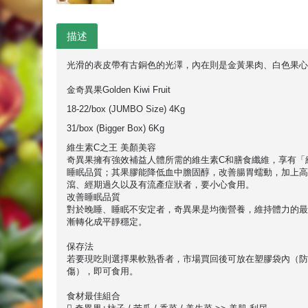
描述
光滑的表皮帶有古銅色的光澤，內在則是金黃果肉、白色果心
金奇異果Golden Kiwi Fruit
18-22/box (JUMBO Size) 4Kg
31/box (Bigger Box) 6Kg
維生素C之王 美顏美容
奇異果擁有強效補益人體所需的維生素C和膳食纖維，享有「
睡眠品質；其果膠能降低血中膽固醇，改善腸胃蠕動，加上高
瀉、經期過久以及有流產症狀者，要小心食用。
改善睡眠品質
對於晚睡、睡眠不安定者，奇異果是均衡營養，維持體力的最
漸轉化成平靜穩定。
保存法
若要現吃則選擇果軟熟香者，市場買回後可放在塑膠袋內（防壓
傷），即可食用。
食材最佳組合