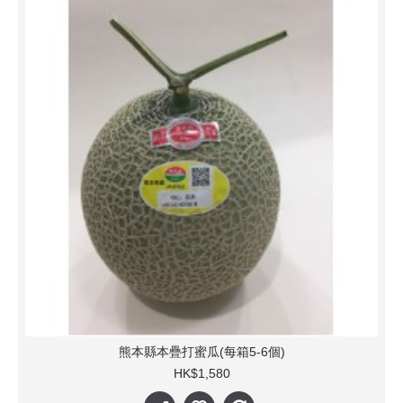
熊本縣本疊打蜜瓜(每箱5-6個)
HK$1,580