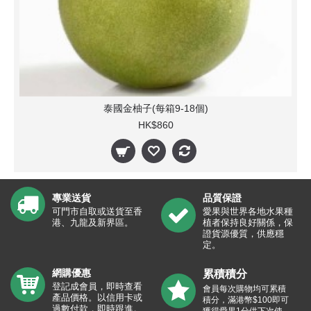
泰國金柚子(每箱9-18個)
HK$860
專業送貨
品質保證
可門市自取或送貨至香
愛果與世界各地水果種
港、九龍及新界區。
植者保持良好關係，保
證貨源優質，供應穩
定。
網購優惠
累積積分
登記成會員，即時查看
會員每次購物均可累積
產品價格。以信用卡或
積分，滿港幣$100即可
過數付款，即時跟進。