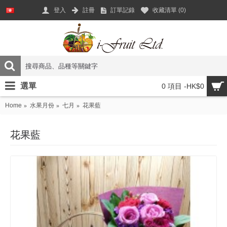
登入
註冊
訂單記錄
收藏清單 (
0
)
選單
0 項目 -HK$0
Home
水果月份
七月
花果藍
花果藍