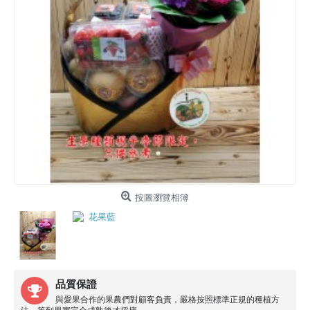
按圖瀏覽相簿
品質保證
與愛果合作的果農們對顧客負責，嚴格按照標準正規的種植方