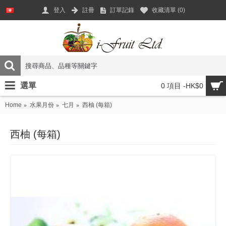
登入
註冊
訂單記錄
收藏清單 (
0
)
選單
0 項目 -HK$0
Home
水果月份
七月
西柚 (每箱)
西柚 (每箱)