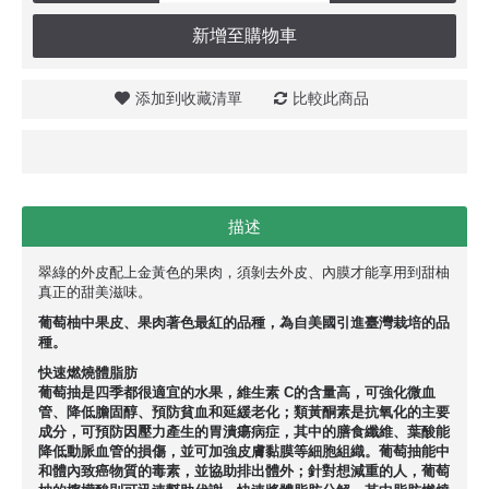
新增至購物車
添加到收藏清單
比較此商品
描述
翠綠的外皮配上金黃色的果肉，須剝去外皮、內膜才能享用到甜柚
真正的甜美滋味。
葡萄柚中果皮、果肉著色最紅的品種，為自美國引進臺灣栽培的品
種。
快速燃燒體脂肪
葡萄抽是四季都很適宜的水果，維生素 C的含量高，可強化微血
管、降低膽固醇、預防貧血和延緩老化；類黃酮素是抗氧化的主要
成分，可預防因壓力產生的胃潰瘍病症，其中的膳食纖維、葉酸能
降低動脈血管的損傷，並可加強皮膚黏膜等細胞組織。葡萄抽能中
和體內致癌物質的毒素，並協助排出體外；針對想減重的人，葡萄