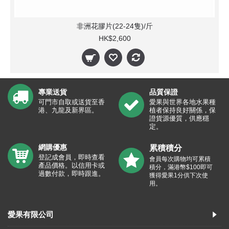
非洲花膠片(22-24隻)/斤
HK$2,600
專業送貨
品質保證
可門市自取或送貨至香
愛果與世界各地水果種
港、九龍及新界區。
植者保持良好關係，保
證貨源優質，供應穩
定。
網購優惠
累積積分
登記成會員，即時查看
會員每次購物均可累積
產品價格。以信用卡或
積分，滿港幣$100即可
過數付款，即時跟進。
獲得愛果1分供下次使
用。
愛果有限公司