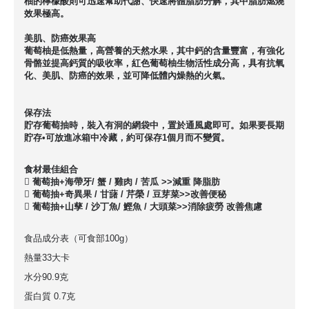
柚的檸檬酸則可迅速幫助代謝、快速將體脂肪分解，其中脂肪燃燒
效果極高。
美肌、防癌效果高
葡萄柚是低熱量，高營養的天然水果，其中鈣的含量豐富，有強化
骨骼並提高鈣質的吸收率，紅色葡萄柚生物活性成分高，具有抗氧
化、美肌、防癌的效果，並可降低體內燥熱的火氣。
保存法
貯存葡萄抽時，裝入有洞的網袋中，置於通風處即可。如果要長期
貯存•可放進冰箱中冷藏，約可保存1個月而不變質。
食材最佳組合
 葡萄抽+海帶牙/ 蟹 / 雞肉 / 苦瓜 >>減重 降脂肪
 葡萄抽+奇異果 / 甘藷 / 芹榮 / 豆芽菜>>改善便秘
 葡萄抽+山孳 / 沙丁魚/ 鰹魚 / 大頭菜>>消除疲勞 改善焦慮
食品成分表（可食部100g）
熱量33大卡
水分90.9克
蛋白質 0.7克