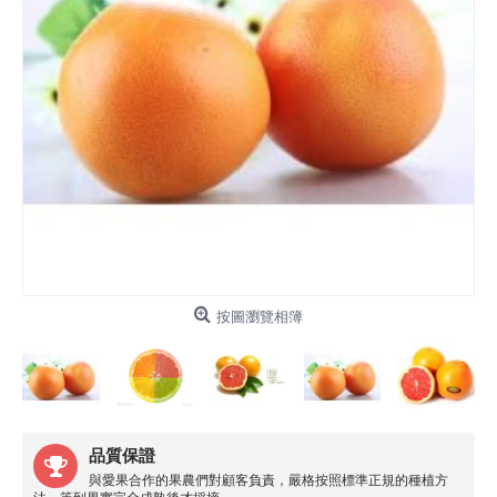
按圖瀏覽相簿
品質保證
與愛果合作的果農們對顧客負責，嚴格按照標準正規的種植方